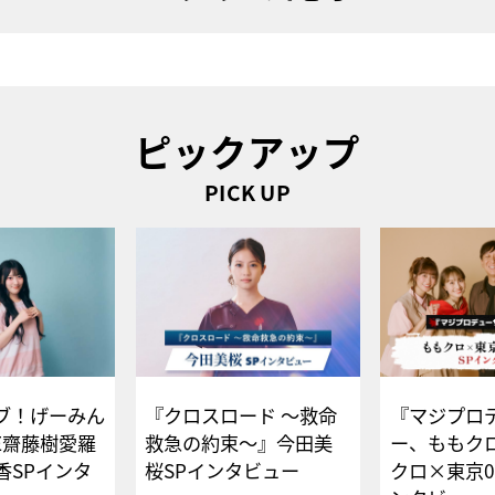
ピックアップ
PICK UP
ブ！げーみん
『クロスロード ～救命
『マジプロ
E齋藤樹愛羅
救急の約束～』今田美
ー、ももク
香SPインタ
桜SPインタビュー
クロ×東京0