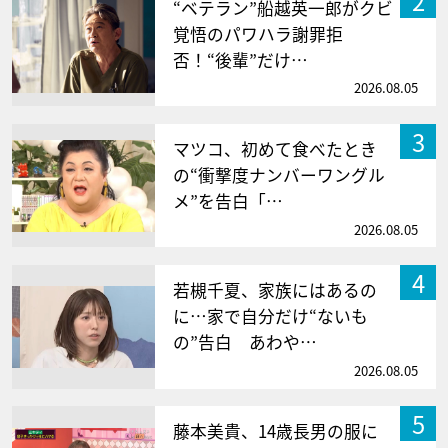
2
“ベテラン”船越英一郎がクビ
覚悟のパワハラ謝罪拒
否！“後輩”だけ…
2026.08.05
3
マツコ、初めて食べたとき
の“衝撃度ナンバーワングル
メ”を告白「…
2026.08.05
4
若槻千夏、家族にはあるの
に…家で自分だけ“ないも
の”告白 あわや…
2026.08.05
5
藤本美貴、14歳長男の服に