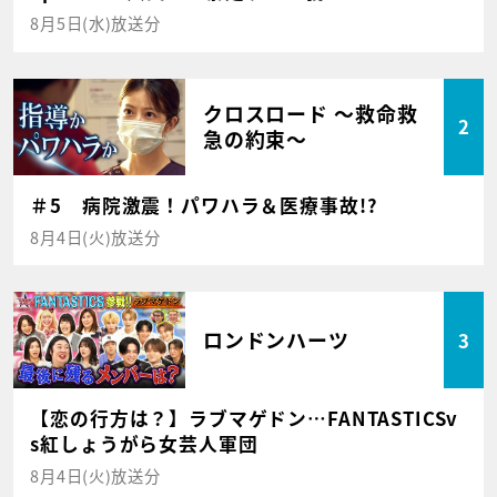
8月5日(水)放送分
クロスロード ～救命救
2
急の約束～
＃5 病院激震！パワハラ＆医療事故!?
8月4日(火)放送分
ロンドンハーツ
3
【恋の行方は？】ラブマゲドン…FANTASTICSv
s紅しょうがら女芸人軍団
8月4日(火)放送分