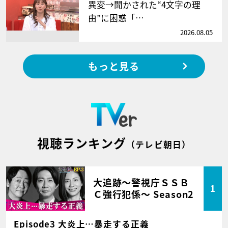
異変→聞かされた“4文字の理
由”に困惑「…
2026.08.05
もっと見る
視聴ランキング
（テレビ朝日）
大追跡～警視庁ＳＳＢ
1
Ｃ強行犯係～ Season2
Episode3 大炎上…暴走する正義