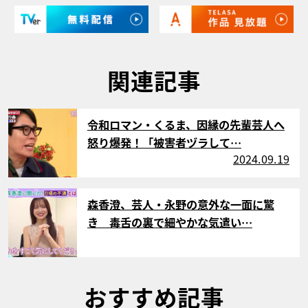
関連記事
サムネイル
令和ロマン・くるま、因縁の先輩芸人へ
怒り爆発！「被害者ヅラして…
2024.09.19
サムネイル
森香澄、芸人・永野の意外な一面に驚
き 毒舌の裏で細やかな気遣い…
おすすめ記事