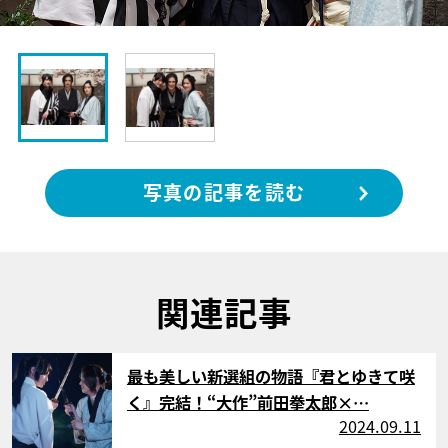
写真の記事を読む
関連記事
サムネイル
最も美しい新選組の物語『君とゆきて咲
く』完結！“大作”前田拳太郎×…
2024.09.11