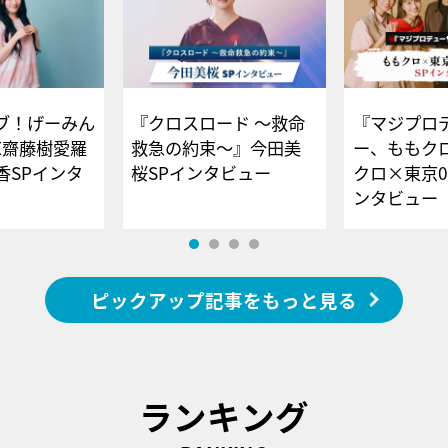
ブ！げーみん
『クロスロード ～救命
『マジプロ
E齋藤樹愛羅
救急の約束～』今田美
ー、ももク
香SPインタ
桜SPインタビュー
クロ×東京0
ンタビュー
ピックアップ記事をもっと見る
ランキング