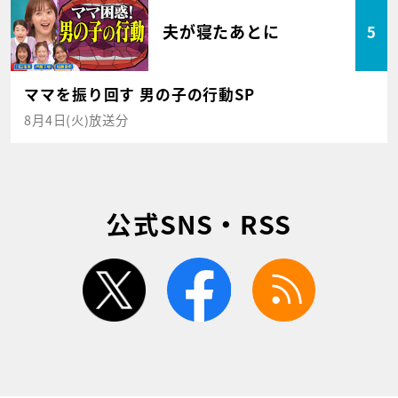
夫が寝たあとに
5
ママを振り回す 男の子の行動SP
8月4日(火)放送分
公式SNS・RSS
twitter
facebook
rss