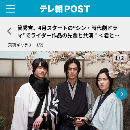
menu
テレ朝POST
簡秀吉、4月スタートの“シン・時代劇ドラ
マ”でライダー作品の先輩と共演！＜君とゆ
きて咲く＞
（写真ギャラリー 1/2）
1/2