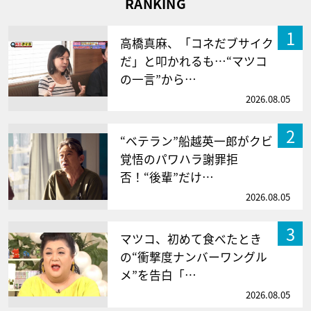
RANKING
1
高橋真麻、「コネだブサイク
だ」と叩かれるも…“マツコ
の一言”から…
2026.08.05
2
“ベテラン”船越英一郎がクビ
覚悟のパワハラ謝罪拒
否！“後輩”だけ…
2026.08.05
3
マツコ、初めて食べたとき
の“衝撃度ナンバーワングル
メ”を告白「…
2026.08.05