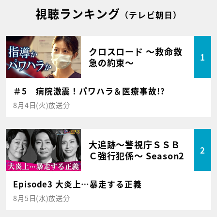
視聴ランキング
（テレビ朝日）
クロスロード ～救命救
1
急の約束～
＃5 病院激震！パワハラ＆医療事故!?
8月4日(火)放送分
大追跡～警視庁ＳＳＢ
2
Ｃ強行犯係～ Season2
Episode3 大炎上…暴走する正義
8月5日(水)放送分