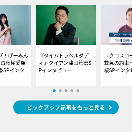
ブ！げーみん
『タイムトラベルダデ
『クロスロー
E齋藤樹愛羅
ィ』ダイアン津田篤宏S
救急の約束
香SPインタ
Pインタビュー
桜SPイ
ピックアップ記事をもっと見る