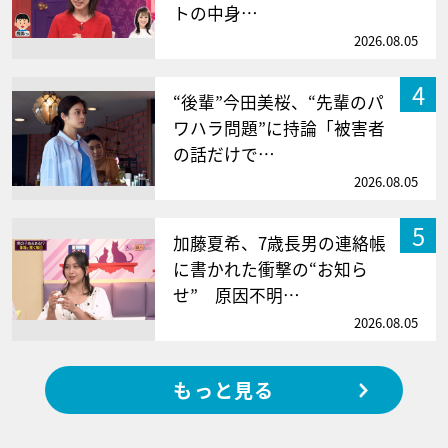
トの中身…
2026.08.05
4
“後輩”今田美桜、“先輩のパ
ワハラ問題”に持論「被害者
の話だけで…
2026.08.05
5
加藤夏希、7歳長男の連絡帳
に書かれた衝撃の“お知ら
せ” 原因不明…
2026.08.05
もっと見る