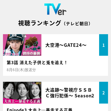
視聴ランキング
（テレビ朝日）
大空港～GATE24～
1
第3話 消えた子供と兎を追え！
8月6日(木)放送分
大追跡～警視庁ＳＳＢ
2
Ｃ強行犯係～ Season2
Episode3 大炎上…暴走する正義