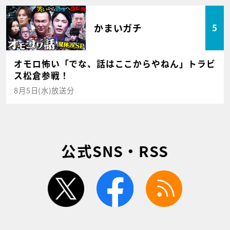
かまいガチ
5
オモロ怖い「でな、話はここからやねん」トラビ
ス松倉参戦！
8月5日(水)放送分
公式SNS・RSS
twitter
facebook
rss