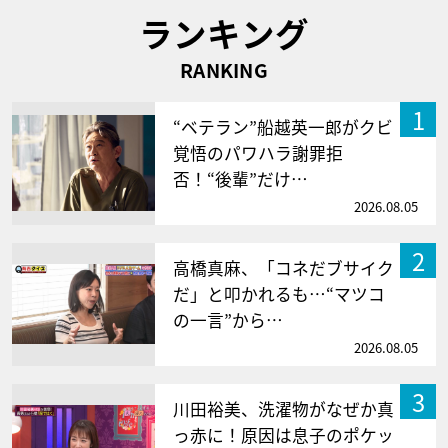
ランキング
RANKING
1
“ベテラン”船越英一郎がクビ
覚悟のパワハラ謝罪拒
否！“後輩”だけ…
2026.08.05
2
高橋真麻、「コネだブサイク
だ」と叩かれるも…“マツコ
の一言”から…
2026.08.05
3
川田裕美、洗濯物がなぜか真
っ赤に！原因は息子のポケッ