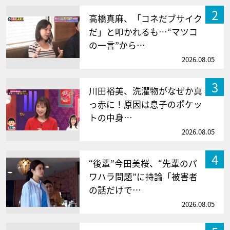
2
高橋真麻、「コネだブサイク
だ」と叩かれるも…“マツコ
の一言”から…
2026.08.05
3
川田裕美、洗濯物がなぜか真
っ赤に！原因は息子のポケッ
トの中身…
2026.08.05
4
“後輩”今田美桜、“先輩のパ
ワハラ問題”に持論「被害者
の話だけで…
2026.08.05