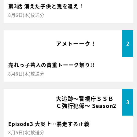
第3話 消えた子供と兎を追え！
8月6日(木)放送分
アメトーーク！
2
売れっ子芸人の貴重トーーク祭り!!
8月6日(木)放送分
大追跡～警視庁ＳＳＢ
3
Ｃ強行犯係～ Season2
Episode3 大炎上…暴走する正義
8月5日(水)放送分