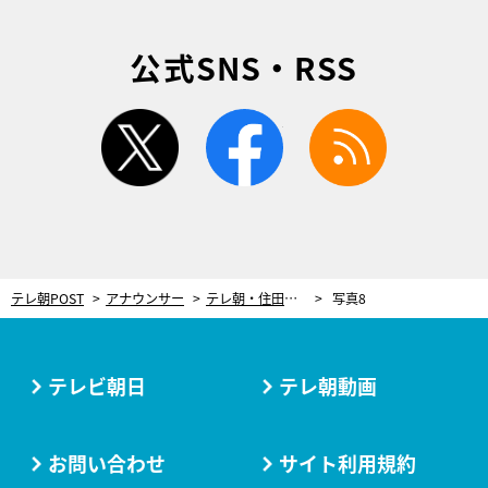
公式SNS・RSS
twitter
facebook
rss
テレ朝POST
アナウンサー
テレ朝・住田紗里アナ、思い出の“早口言葉” 「お風呂で呪文のように言っていたのが…」
写真8
テレビ朝日
テレ朝動画
お問い合わせ
サイト利用規約