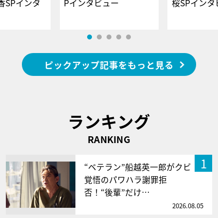
香SPインタ
Pインタビュー
桜SPイ
ピックアップ記事をもっと見る
ランキング
RANKING
1
“ベテラン”船越英一郎がクビ
覚悟のパワハラ謝罪拒
否！“後輩”だけ…
2026.08.05