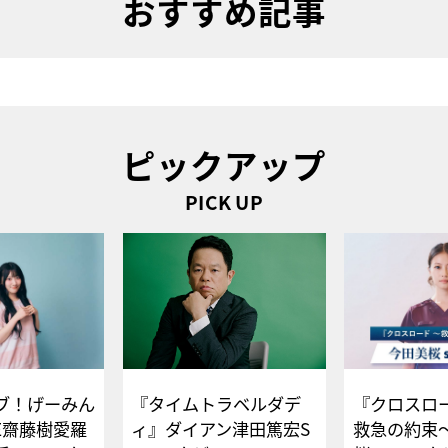
おすすめ記事
ピックアップ
PICK UP
ブ！げーみん
『タイムトラベルダデ
『クロスロー
E齋藤樹愛羅
ィ』ダイアン津田篤宏S
救急の約束