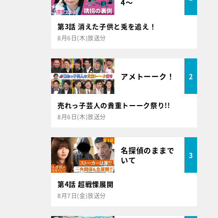
4～
第3話 消えた子供と兎を追え！
8月6日(木)放送分
アメトーーク！
2
売れっ子芸人の貴重トーーク祭り!!
8月6日(木)放送分
名探偵のままで
3
いて
第4話 超戦慄展開
8月7日(金)放送分