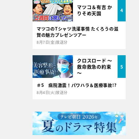
マツコ＆有吉 か
4
りそめ天国
マツコのTシャツ洗濯事情 たくろうの滋
賀の魅力プレゼンツアー
8月7日(金)放送分
クロスロード ～
救命救急の約束
5
～
＃5 病院激震！パワハラ＆医療事故!?
8月4日(火)放送分