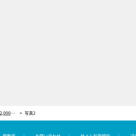
「tv asahi iD」会員200万人突破！総額2,000万円分のポイントプレゼントキャンペーン開催
写真2
レ朝動画
お問い合わせ
サイト利用規約
プ