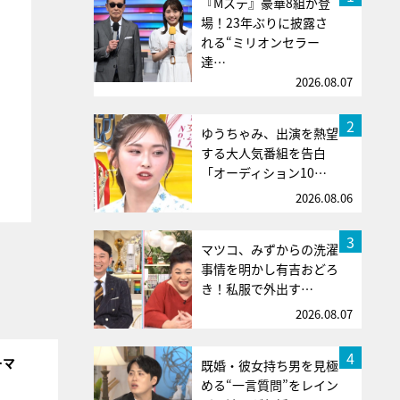
『Mステ』豪華8組が登
場！23年ぶりに披露さ
れる“ミリオンセラー
達…
2026.08.07
2
ゆうちゃみ、出演を熱望
する大人気番組を告白
「オーディション10…
2026.08.06
3
マツコ、みずからの洗濯
事情を明かし有吉おどろ
き！私服で外出す…
2026.08.07
4
ーマ
既婚・彼女持ち男を見極
める“一言質問”をレイン