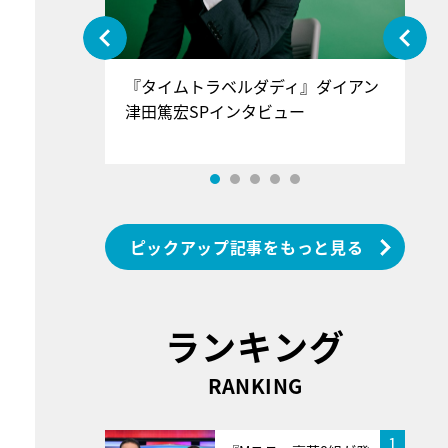
ぐ』＝LOV
『タイムトラベルダディ』ダイアン
『
香SPインタ
津田篤宏SPインタビュー
～
ピックアップ記事をもっと見る
ランキング
RANKING
1