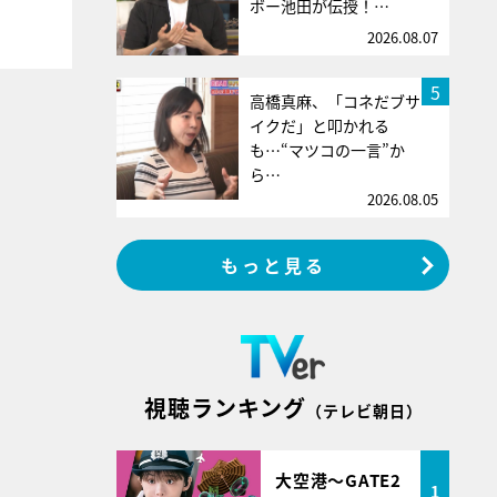
ボー池田が伝授！…
2026.08.07
5
高橋真麻、「コネだブサ
イクだ」と叩かれる
も…“マツコの一言”か
ら…
2026.08.05
もっと見る
視聴ランキング
（テレビ朝日）
大空港～GATE2
1