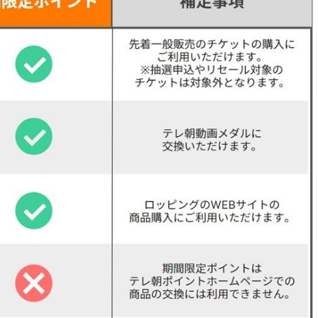
『アイ＝ラブ！げーみん
E齋藤樹愛羅＆佐々木舞
ビュー