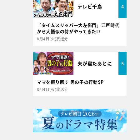
テレビ千鳥
4
「タイムスリッパー大左衛門」江戸時代
から大悟似の侍がやってきた!?
8月4日(火)放送分
夫が寝たあとに
5
ママを振り回す 男の子の行動SP
8月4日(火)放送分