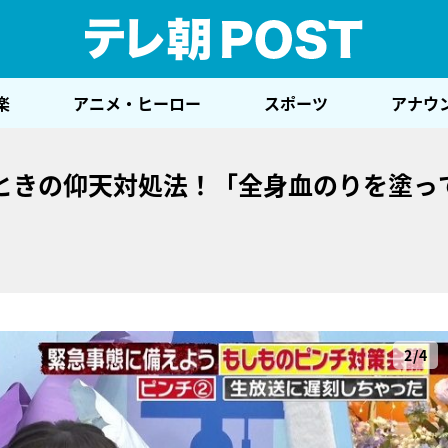
テレ
楽
アニメ・ヒーロー
スポーツ
アナウ
ときの仰天対処法！「全身血のりを塗っ
2/4