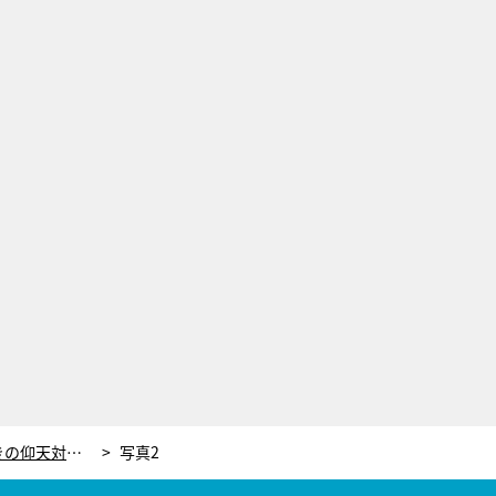
ヒコロヒー、生放送に遅刻したときの仰天対処法！「全身血のりを塗って包帯巻いて…」
写真2