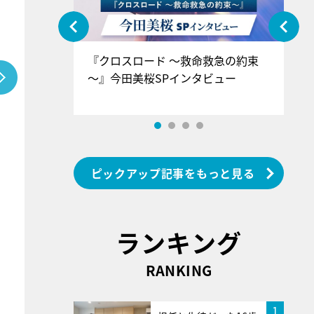
ぐ』＝LOV
『クロスロード ～救命救急の約束
『
香SPインタ
～』今田美桜SPインタビュー
ロ
ン
ピックアップ記事をもっと見る
ランキング
RANKING
1