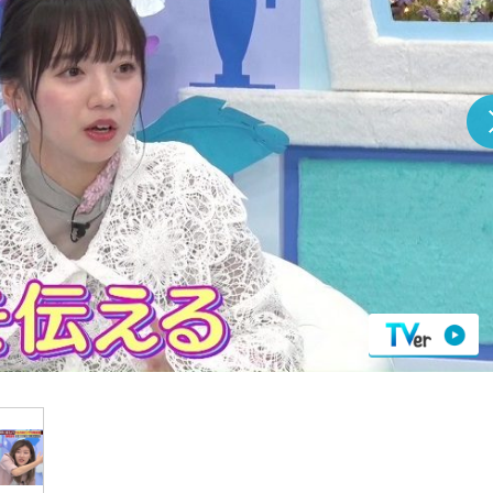
『アイ＝ラブ！げーみん
E齋藤樹愛羅＆佐々木舞
ビュー