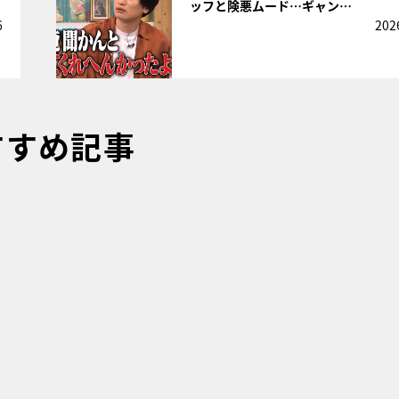
ッフと険悪ムード…ギャン…
6
202
すすめ記事