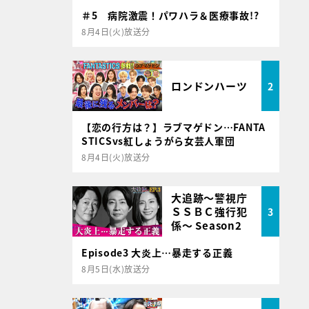
＃5 病院激震！パワハラ＆医療事故!?
8月4日(火)放送分
ロンドンハーツ
2
【恋の行方は？】ラブマゲドン…FANTA
STICSvs紅しょうがら女芸人軍団
8月4日(火)放送分
大追跡～警視庁
ＳＳＢＣ強行犯
3
係～ Season2
Episode3 大炎上…暴走する正義
8月5日(水)放送分