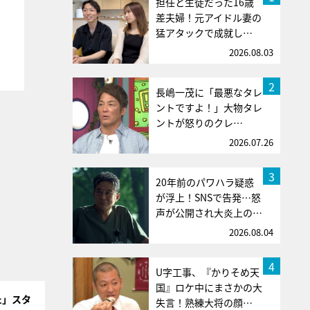
担任と生徒だった16歳
差夫婦！元アイドル妻の
猛アタックで成就し…
2026.08.03
2
長嶋一茂に「最悪なタレ
ントですよ！」大物タレ
ントが怒りのクレ…
2026.07.26
3
20年前のパワハラ疑惑
が浮上！SNSで告発…怒
声が公開され大炎上の…
2026.08.04
4
U字工事、『かりそめ天
国』ロケ中にまさかの大
た」スタ
失言！熟練大将の顔…