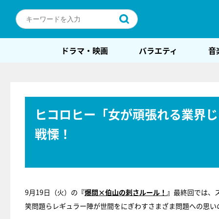
ドラマ・映画
バラエティ
音
ヒコロヒー「女が頑張れる業界じ
戦慄！
9月19日（火）の
『
爆問×伯山の刺さルール！
』
最終回では、
笑問題らレギュラー陣が世間をにぎわすさまざま問題への思い