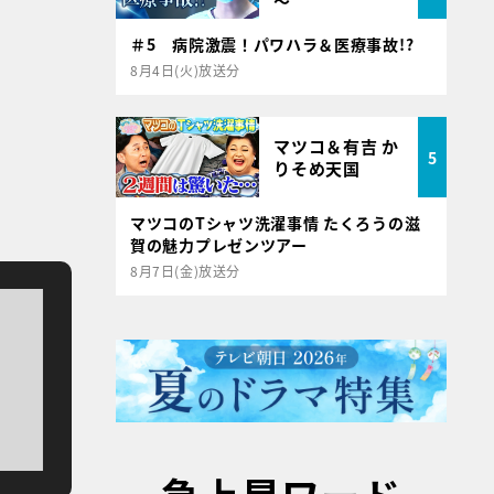
～
＃5 病院激震！パワハラ＆医療事故!?
8月4日(火)放送分
マツコ＆有吉 か
5
りそめ天国
マツコのTシャツ洗濯事情 たくろうの滋
賀の魅力プレゼンツアー
8月7日(金)放送分