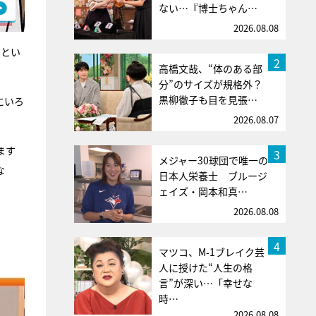
ない…『博士ちゃん…
2026.08.08
たとい
2
高橋文哉、“体のある部
分”のサイズが規格外？
黒柳徹子も目を見張…
にいろ
2026.08.07
ます
3
メジャー30球団で唯一の
な
日本人栄養士 ブルージ
ェイズ・岡本和真…
2026.08.08
4
マツコ、M-1ブレイク芸
人に授けた“人生の格
言”が深い…「幸せな
時…
2026.08.08