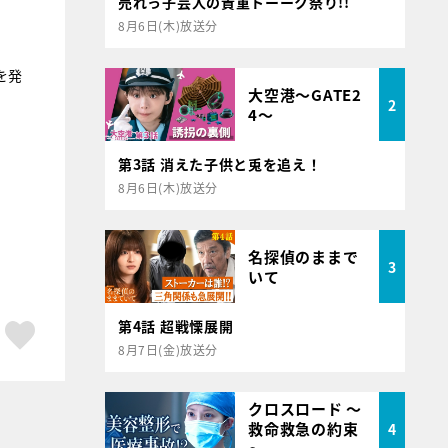
売れっ子芸人の貴重トーーク祭り!!
8月6日(木)放送分
を発
大空港～GATE2
2
4～
第3話 消えた子供と兎を追え！
8月6日(木)放送分
名探偵のままで
3
いて
第4話 超戦慄展開
ア
はてブ
スキボタン
8月7日(金)放送分
クロスロード ～
救命救急の約束
4