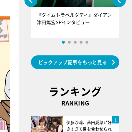
ぐ』＝LOV
『タイムトラベルダディ』ダイアン
『
香SPインタ
津田篤宏SPインタビュー
～
ピックアップ記事をもっと見る
ランキング
RANKING
1
伊藤沙莉、芦田愛菜が好
きすぎて目を合わせられ