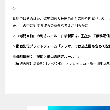
◇
番組ではそのほか、爆笑問題＆神田伯山と霜降り明星せいや、
表。世の中に対する彼らの意外な考えが明らかに！
※『爆問×伯山の刺さルール！』最新回は、
TVer
にて無料配信
※動画配信プラットフォーム「
テラサ
」では過去回も含めて配
※
番組情報：『
爆問
×
伯山の刺さルール！
』
【毎週火曜】深夜0：15～0：45、テレビ朝日系（※一部地域