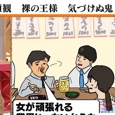
『アイ＝ラブ！げーみん
E齋藤樹愛羅＆佐々木舞
ビュー