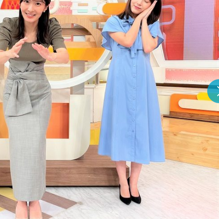
『アイ＝ラブ！げーみん
E齋藤樹愛羅＆佐々木舞
ビュー