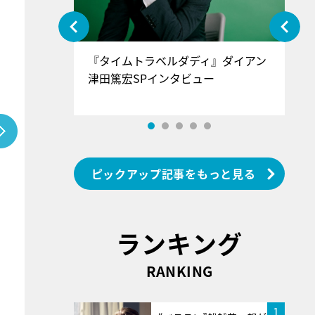
ぐ』＝LOV
『タイムトラベルダディ』ダイアン
『
香SPインタ
津田篤宏SPインタビュー
～
ピックアップ記事をもっと見る
ランキング
RANKING
1