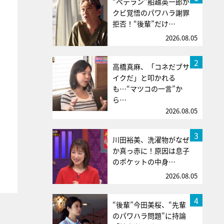
“ベテラン”船越英一郎が
クビ覚悟のパワハラ謝罪
拒否！“後輩”だけ…
2026.08.05
2
高橋真麻、「コネだブサ
イクだ」と叩かれる
も…“マツコの一言”か
ら…
2026.08.05
3
川田裕美、洗濯物がなぜ
か真っ赤に！原因は息子
のポケットの中身…
2026.08.05
4
“後輩”今田美桜、“先輩
のパワハラ問題”に持論