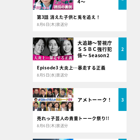
4～
第3話 消えた子供と兎を追え！
8月6日(木)放送分
大追跡～警視庁
ＳＳＢＣ強行犯
2
係～ Season2
Episode3 大炎上…暴走する正義
8月5日(水)放送分
アメトーーク！
3
売れっ子芸人の貴重トーーク祭り!!
8月6日(木)放送分