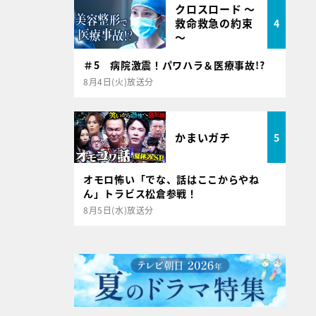
クロスロード ～
救命救急の約束
4
～
＃5 病院激震！パワハラ＆医療事故!?
8月4日(火)放送分
かまいガチ
5
オモロ怖い「でな、話はここからやね
ん」トラビス松倉参戦！
8月5日(水)放送分