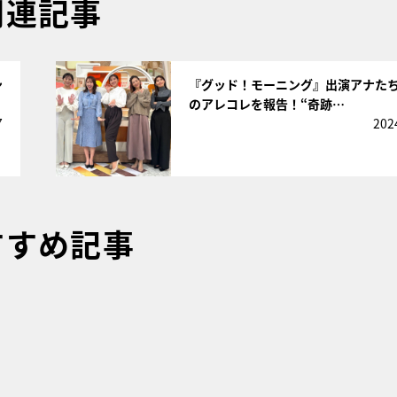
関連記事
サムネイル
ン
『グッド！モーニング』出演アナた
のアレコレを報告！“奇跡…
7
202
すすめ記事