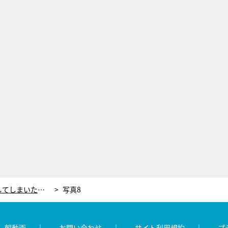
テレ朝・紀真耶アナ、「洗い流してしまいたい過去」を告白。大胆な“黒歴史写真”も
写真8
レ朝動画
お問い合わせ
サイト利用規約
プ