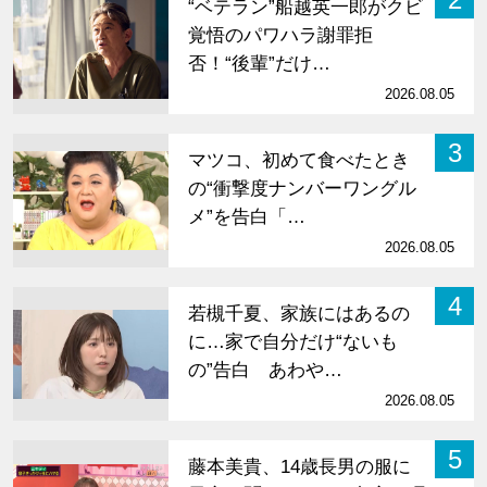
“ベテラン”船越英一郎がクビ
覚悟のパワハラ謝罪拒
否！“後輩”だけ…
2026.08.05
3
マツコ、初めて食べたとき
の“衝撃度ナンバーワングル
メ”を告白「…
2026.08.05
4
若槻千夏、家族にはあるの
に…家で自分だけ“ないも
の”告白 あわや…
2026.08.05
5
藤本美貴、14歳長男の服に