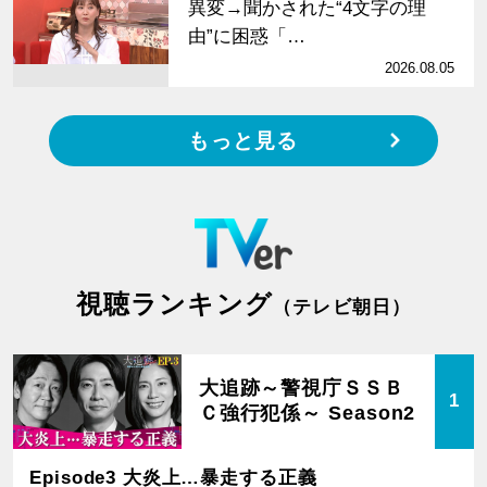
異変→聞かされた“4文字の理
由”に困惑「…
2026.08.05
もっと見る
視聴ランキング
（テレビ朝日）
大追跡～警視庁ＳＳＢ
1
Ｃ強行犯係～ Season2
Episode3 大炎上…暴走する正義