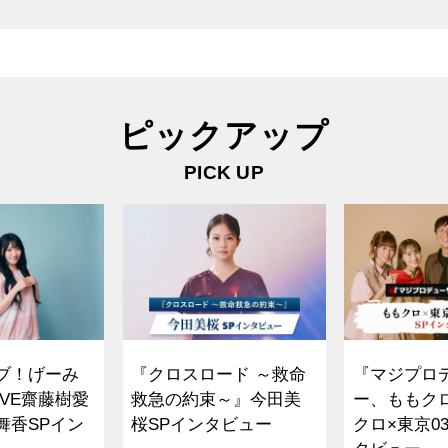
ピックアップ
PICK UP
ブ！げーみ
『クロスロード ～救命
『マジプロ
VE齋藤樹愛
救急の約束～』今田美
ー、ももク
舞香SPイン
桜SPインタビュー
クロ×東京0