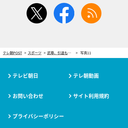
twitter
facebook
rss
テレ朝POST
スポーツ
武尊、引退もよぎった“世紀の一戦”から1年。天国の祖母へ届けたKO勝利「もう一回勝つ姿を見せたかった」
写真11
テレビ朝日
テレ朝動画
お問い合わせ
サイト利用規約
プライバシーポリシー