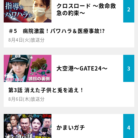
クロスロード ～救命救
2
急の約束～
＃5 病院激震！パワハラ＆医療事故!?
8月4日(火)放送分
大空港～GATE24～
3
第3話 消えた子供と兎を追え！
8月6日(木)放送分
かまいガチ
4