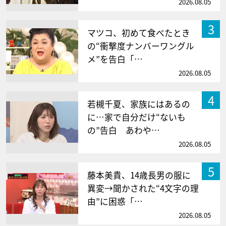
2026.08.05
3
マツコ、初めて食べたとき
の“衝撃度ナンバーワングル
メ”を告白「…
2026.08.05
4
若槻千夏、家族にはあるの
に…家で自分だけ“ないも
の”告白 あわや…
2026.08.05
5
藤本美貴、14歳長男の服に
異変→聞かされた“4文字の理
由”に困惑「…
2026.08.05