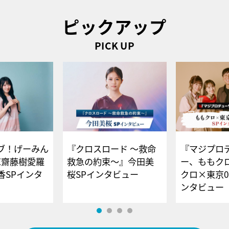
ピックアップ
PICK UP
ブ！げーみん
『クロスロード ～救命
『マジプロ
E齋藤樹愛羅
救急の約束～』今田美
ー、ももク
香SPインタ
桜SPインタビュー
クロ×東京0
ンタビュー