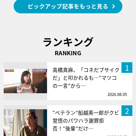
ピックアップ記事をもっと見る
ランキング
RANKING
1
高橋真麻、「コネだブサイク
だ」と叩かれるも…“マツコ
の一言”から…
2026.08.05
2
“ベテラン”船越英一郎がクビ
覚悟のパワハラ謝罪拒
否！“後輩”だけ…