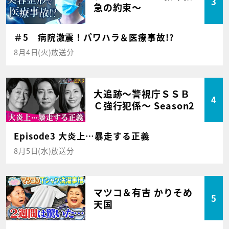
3
急の約束～
＃5 病院激震！パワハラ＆医療事故!?
8月4日(火)放送分
大追跡～警視庁ＳＳＢ
4
Ｃ強行犯係～ Season2
Episode3 大炎上…暴走する正義
8月5日(水)放送分
マツコ＆有吉 かりそめ
5
天国