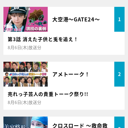
大空港～GATE24～
1
第3話 消えた子供と兎を追え！
8月6日(木)放送分
アメトーーク！
2
売れっ子芸人の貴重トーーク祭り!!
8月6日(木)放送分
クロスロード ～救命救