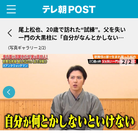
menu
テレ朝POST
尾上松也、20歳で訪れた“試練”。父を失い
一門の大黒柱に「自分がなんとかしない
と…」
（写真ギャラリー 2/2）
2/2