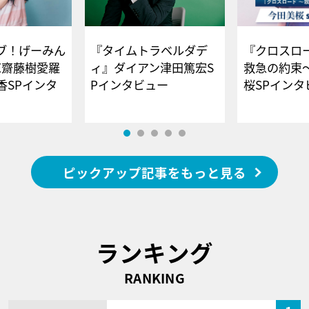
ブ！げーみん
『タイムトラベルダデ
『クロスロー
E齋藤樹愛羅
ィ』ダイアン津田篤宏S
救急の約束
香SPインタ
Pインタビュー
桜SPイ
ピックアップ記事をもっと見る
ランキング
RANKING