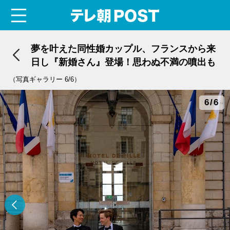
menu
テレ朝POST
夢を叶えた同性婚カップル、フランスから来
日し『新婚さん』登場！思わぬ不満の噴出も
（写真ギャラリー 6/6）
6/6