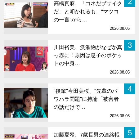
2
高橋真麻、「コネだブサイク
だ」と叩かれるも…“マツコ
の一言”から…
2026.08.05
3
川田裕美、洗濯物がなぜか真
っ赤に！原因は息子のポケッ
トの中身…
2026.08.05
4
“後輩”今田美桜、“先輩のパ
ワハラ問題”に持論「被害者
の話だけで…
2026.08.05
5
加藤夏希、7歳長男の連絡帳