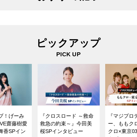
ピックアップ
PICK UP
ブ！げーみ
『クロスロード ～救命
『マジプロ
VE齋藤樹愛
救急の約束～』今田美
ー、ももク
舞香SPイン
桜SPインタビュー
クロ×東京0