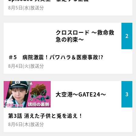
8月5日(水)放送分
クロスロード ～救命救
2
急の約束～
＃5 病院激震！パワハラ＆医療事故!?
8月4日(火)放送分
大空港～GATE24～
3
第3話 消えた子供と兎を追え！
8月6日(木)放送分