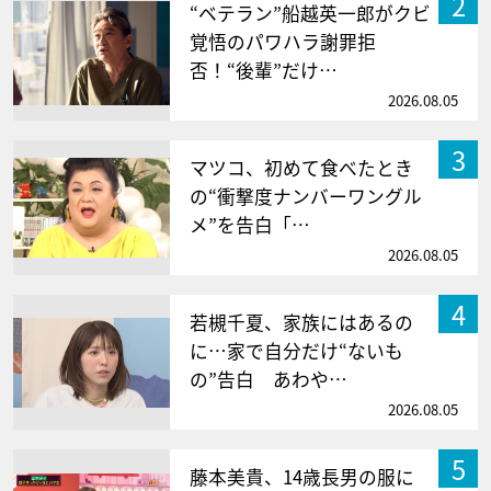
2
“ベテラン”船越英一郎がクビ
覚悟のパワハラ謝罪拒
否！“後輩”だけ…
2026.08.05
3
マツコ、初めて食べたとき
の“衝撃度ナンバーワングル
メ”を告白「…
2026.08.05
4
若槻千夏、家族にはあるの
に…家で自分だけ“ないも
の”告白 あわや…
2026.08.05
5
藤本美貴、14歳長男の服に