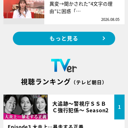
異変→聞かされた“4文字の理
由”に困惑「…
2026.08.05
もっと見る
視聴ランキング
（テレビ朝日）
大追跡～警視庁ＳＳＢ
1
Ｃ強行犯係～ Season2
Episode3 大炎上…暴走する正義