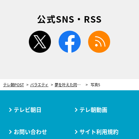
公式SNS・RSS
twitter
facebook
rss
テレ朝POST
バラエティ
夢を叶えた同性婚カップル、フランスから来日し『新婚さん』登場！思わぬ不満の噴出も
写真5
テレビ朝日
テレ朝動画
お問い合わせ
サイト利用規約