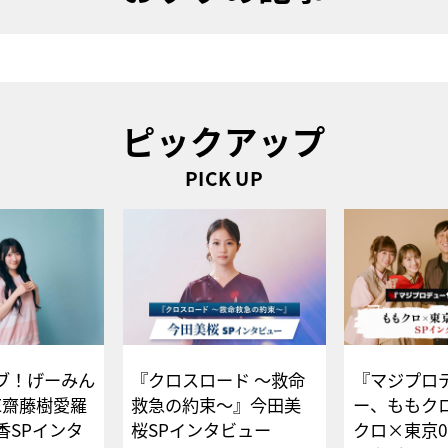
ピックアップ
PICK UP
ブ！げーみん
『クロスロード ～救命
『マジプロ
E齋藤樹愛羅
救急の約束～』今田美
ー、ももク
香SPインタ
桜SPインタビュー
クロ×東京0