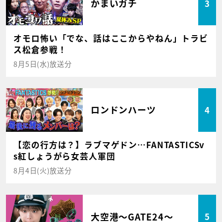
かまいガチ
3
オモロ怖い「でな、話はここからやねん」トラビ
ス松倉参戦！
8月5日(水)放送分
ロンドンハーツ
4
【恋の行方は？】ラブマゲドン…FANTASTICSv
s紅しょうがら女芸人軍団
8月4日(火)放送分
大空港～GATE24～
5