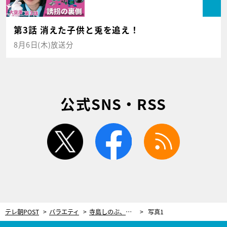
第3話 消えた子供と兎を追え！
8月6日(木)放送分
公式SNS・RSS
twitter
facebook
rss
テレ朝POST
バラエティ
寺島しのぶ、極限状態で涙！10歳の長男・眞秀くんの歌舞伎俳優デビューに密着
写真1