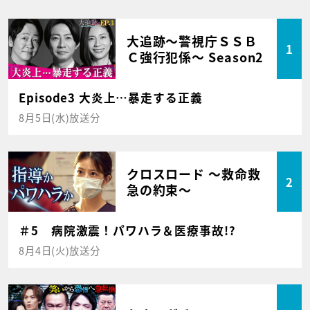
大追跡～警視庁ＳＳＢ
1
Ｃ強行犯係～ Season2
Episode3 大炎上…暴走する正義
8月5日(水)放送分
クロスロード ～救命救
2
急の約束～
＃5 病院激震！パワハラ＆医療事故!?
8月4日(火)放送分