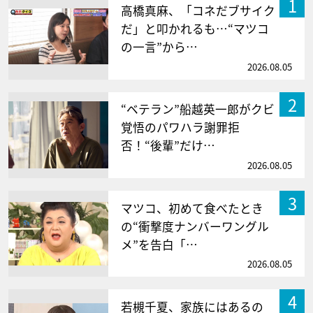
1
高橋真麻、「コネだブサイク
だ」と叩かれるも…“マツコ
の一言”から…
2026.08.05
2
“ベテラン”船越英一郎がクビ
覚悟のパワハラ謝罪拒
否！“後輩”だけ…
2026.08.05
3
マツコ、初めて食べたとき
の“衝撃度ナンバーワングル
メ”を告白「…
2026.08.05
4
若槻千夏、家族にはあるの