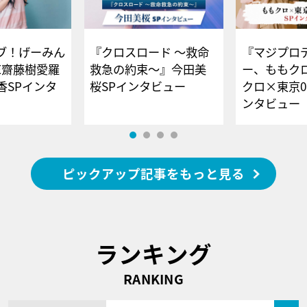
ブ！げーみん
『クロスロード ～救命
『マジプロ
E齋藤樹愛羅
救急の約束～』今田美
ー、ももク
香SPインタ
桜SPインタビュー
クロ×東京0
ンタビュー
ピックアップ記事をもっと見る
ランキング
RANKING