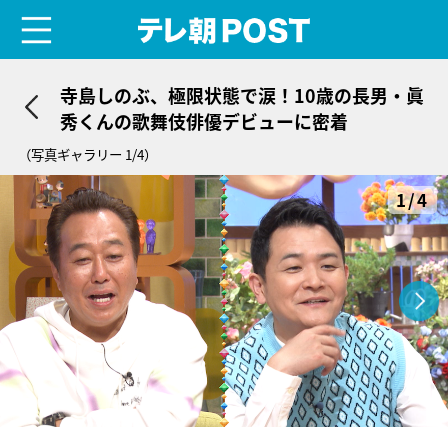
menu
テレ朝POST
寺島しのぶ、極限状態で涙！10歳の長男・眞
秀くんの歌舞伎俳優デビューに密着
（写真ギャラリー 1/4）
1/4