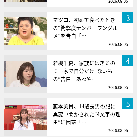
2026.08.05
3
マツコ、初めて食べたとき
の“衝撃度ナンバーワングル
メ”を告白「…
2026.08.05
4
若槻千夏、家族にはあるの
に…家で自分だけ“ないも
の”告白 あわや…
2026.08.05
5
藤本美貴、14歳長男の服に
異変→聞かされた“4文字の理
由”に困惑「…
2026.08.05