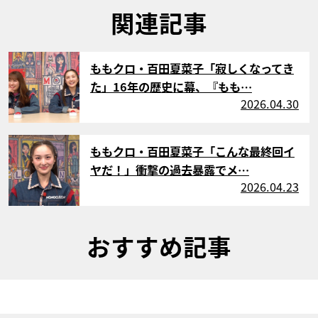
関連記事
サムネイル
ももクロ・百田夏菜子「寂しくなってき
た」16年の歴史に幕、『もも…
2026.04.30
サムネイル
ももクロ・百田夏菜子「こんな最終回イ
ヤだ！」衝撃の過去暴露でメ…
2026.04.23
おすすめ記事