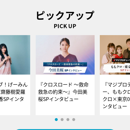
ピックアップ
PICK UP
ブ！げーみん
『クロスロード ～救命
『マジプロ
E齋藤樹愛羅
救急の約束～』今田美
ー、ももク
香SPインタ
桜SPインタビュー
クロ×東京0
ンタビュー