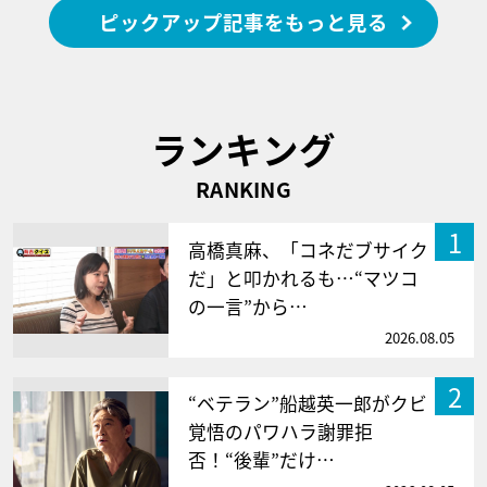
ピックアップ記事をもっと見る
ランキング
RANKING
1
高橋真麻、「コネだブサイク
だ」と叩かれるも…“マツコ
の一言”から…
2026.08.05
2
“ベテラン”船越英一郎がクビ
覚悟のパワハラ謝罪拒
否！“後輩”だけ…