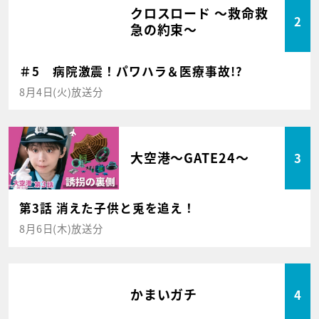
クロスロード ～救命救
2
急の約束～
＃5 病院激震！パワハラ＆医療事故!?
8月4日(火)放送分
大空港～GATE24～
3
第3話 消えた子供と兎を追え！
8月6日(木)放送分
かまいガチ
4