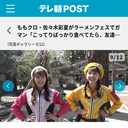
menu
テレ朝POST
ももクロ・佐々木彩夏がラーメンフェスでガ
マン「こってりばっかり食べてたら、友達い
なくなっちゃう」
（写真ギャラリー 9/12）
9/12