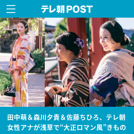
menu
テレ朝POST
田中萌＆森川夕貴＆佐藤ちひろ、テレ朝
女性アナが浅草で“大正ロマン風”きもの