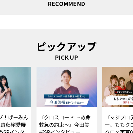
RECOMMEND
ピックアップ
PICK UP
ブ！げーみん
『クロスロード ～救命
『マジプロ
E齋藤樹愛羅
救急の約束～』今田美
ー、ももク
香SPインタ
桜SPインタビュー
クロ×東京0