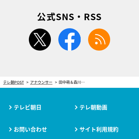
公式SNS・RSS
twitter
facebook
rss
テレ朝POST
アナウンサー
田中萌＆森川夕貴＆佐藤ちひろ、テレ朝女性アナが浅草で“大正ロマン風”きものコーデ！
テレビ朝日
テレ朝動画
お問い合わせ
サイト利用規約