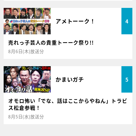
アメトーーク！
4
売れっ子芸人の貴重トーーク祭り!!
8月6日(木)放送分
かまいガチ
5
オモロ怖い「でな、話はここからやねん」トラビ
ス松倉参戦！
8月5日(水)放送分