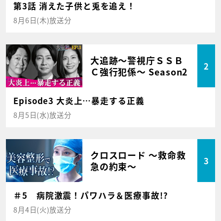
第3話 消えた子供と兎を追え！
8月6日(木)放送分
大追跡～警視庁ＳＳＢ
2
Ｃ強行犯係～ Season2
Episode3 大炎上…暴走する正義
8月5日(水)放送分
クロスロード ～救命救
3
急の約束～
＃5 病院激震！パワハラ＆医療事故!?
8月4日(火)放送分