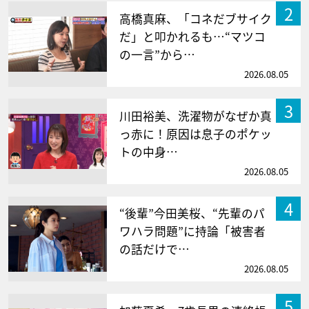
2
高橋真麻、「コネだブサイク
だ」と叩かれるも…“マツコ
の一言”から…
2026.08.05
3
川田裕美、洗濯物がなぜか真
っ赤に！原因は息子のポケッ
トの中身…
2026.08.05
4
“後輩”今田美桜、“先輩のパ
ワハラ問題”に持論「被害者
の話だけで…
2026.08.05
5