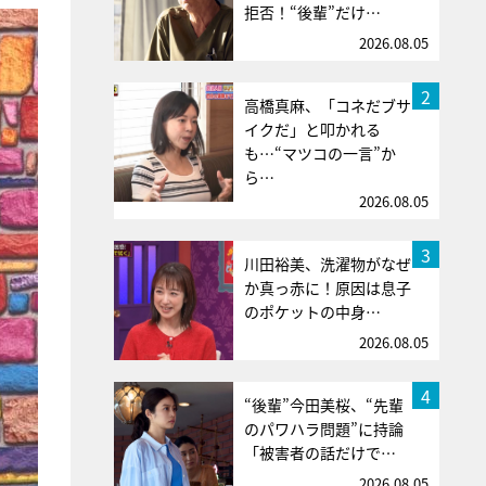
拒否！“後輩”だけ…
2026.08.05
2
高橋真麻、「コネだブサ
イクだ」と叩かれる
も…“マツコの一言”か
ら…
2026.08.05
3
川田裕美、洗濯物がなぜ
か真っ赤に！原因は息子
のポケットの中身…
2026.08.05
4
“後輩”今田美桜、“先輩
のパワハラ問題”に持論
「被害者の話だけで…
2026.08.05