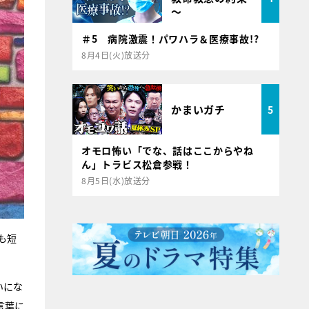
～
＃5 病院激震！パワハラ＆医療事故!?
8月4日(火)放送分
かまいガチ
5
オモロ怖い「でな、話はここからやね
ん」トラビス松倉参戦！
8月5日(水)放送分
も短
いにな
言葉に