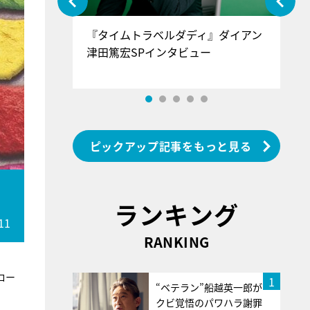
ぐ』＝LOV
『タイムトラベルダディ』ダイアン
『
香SPインタ
津田篤宏SPインタビュー
～
ピックアップ記事をもっと見る
ランキング
11
RANKING
ロー
1
“ベテラン”船越英一郎が
クビ覚悟のパワハラ謝罪