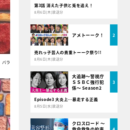
第3話 消えた子供と兎を追え！
8月6日(木)放送分
アメトーーク！
2
売れっ子芸人の貴重トーーク祭り!!
8月6日(木)放送分
、バラ
大追跡～警視庁
ＳＳＢＣ強行犯
3
係～ Season2
Episode3 大炎上…暴走する正義
8月5日(水)放送分
クロスロード ～
救命救急の約束
4