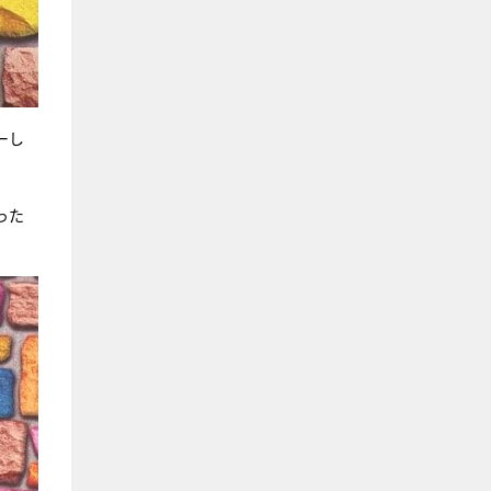
ーし
った