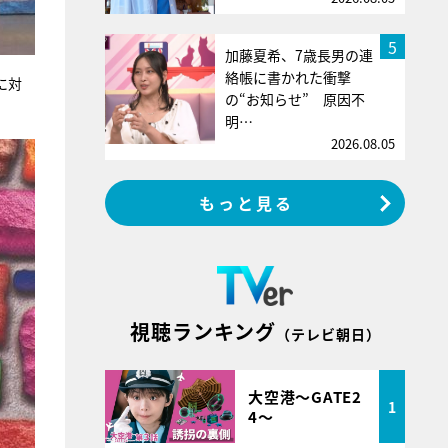
5
加藤夏希、7歳長男の連
絡帳に書かれた衝撃
に対
の“お知らせ” 原因不
明…
2026.08.05
もっと見る
視聴ランキング
（テレビ朝日）
大空港～GATE2
1
4～