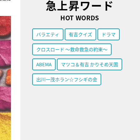
急上昇ワード
HOT WORDS
バラエティ
有吉クイズ
ドラマ
クロスロード ～救命救急の約束～
ABEMA
マツコ＆有吉 かりそめ天国
出川一茂ホラン☆フシギの会