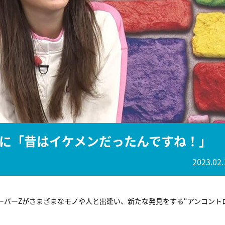
『アイ＝ラブ！げーみん
E齋藤樹愛羅＆佐々木舞
ビュー
に「昔はイケメンだったんですね！」
2023.02.
ーバーZがさまざまなモノや人と出逢い、新たな発見をする“アンコント