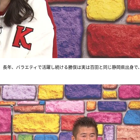
。長年、バラエティで活躍し続ける勝俣は実は百田と同じ静岡県出身で