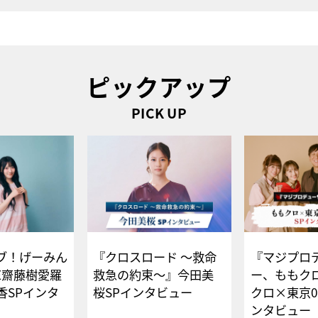
ピックアップ
PICK UP
ブ！げーみん
『クロスロード ～救命
『マジプロ
E齋藤樹愛羅
救急の約束～』今田美
ー、ももク
香SPインタ
桜SPインタビュー
クロ×東京0
ンタビュー