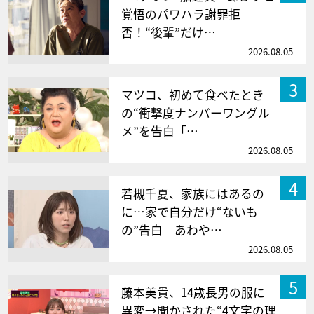
覚悟のパワハラ謝罪拒
否！“後輩”だけ…
2026.08.05
3
マツコ、初めて食べたとき
の“衝撃度ナンバーワングル
メ”を告白「…
2026.08.05
4
若槻千夏、家族にはあるの
に…家で自分だけ“ないも
の”告白 あわや…
2026.08.05
5
藤本美貴、14歳長男の服に
異変→聞かされた“4文字の理