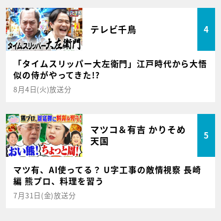
テレビ千鳥
4
「タイムスリッパー大左衛門」江戸時代から大悟
似の侍がやってきた!?
8月4日(火)放送分
マツコ＆有吉 かりそめ
5
天国
マツ有、AI使ってる？ U字工事の敵情視察 長崎
編 熊プロ、料理を習う
7月31日(金)放送分