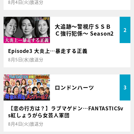
8月4日(火)放送分
大追跡～警視庁ＳＳＢ
2
Ｃ強行犯係～ Season2
Episode3 大炎上…暴走する正義
8月5日(水)放送分
ロンドンハーツ
3
【恋の行方は？】ラブマゲドン…FANTASTICSv
s紅しょうがら女芸人軍団
8月4日(火)放送分