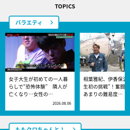
TOPICS
バラエティ
女子大生が初めての一人暮
相葉雅紀、伊香保温
らしで“恐怖体験” 隣人が
生初の挑戦”！奮闘
亡くなり…女性の…
あまりの難易度…
2026.08.06
2
ももクロちゃんと！