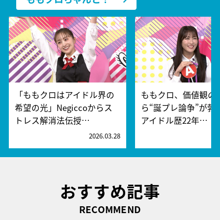
「ももクロはアイドル界の
ももクロ、価値観の
希望の光」Negiccoからス
ら“誕プレ論争”が勃
トレス解消法伝授…
アイドル歴22年…
2026.03.28
2
おすすめ記事
RECOMMEND