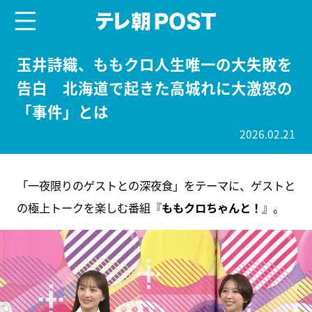
menu
テレ朝POST
玉井詩織、ももクロ人生唯一の大失敗を
告白 北海道で起きた高城れに大激怒の
「事件」とは
2026.02.21
「一夜限りのゲストとの深夜食」をテーマに、ゲストと
の極上トークを楽しむ番組『
ももクロちゃんと！
』。