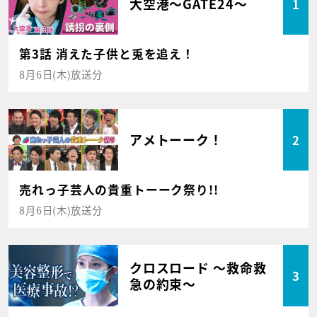
大空港～GATE24～
1
第3話 消えた子供と兎を追え！
8月6日(木)放送分
アメトーーク！
2
売れっ子芸人の貴重トーーク祭り!!
8月6日(木)放送分
クロスロード ～救命救
3
急の約束～