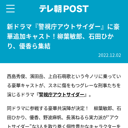
menu
テレ朝POST
新ドラマ『警視庁アウトサイダー』に豪
華追加キャスト！柳葉敏郎、石田ひか
り、優香ら集結
2022.12.02
西島秀俊、濱田岳、上白石萌歌という今ノリに乗ってい
る豪華キャストが、スネに傷をもつグレーな刑事たちを
演じるドラマ
『
警視庁アウトサイダー
』
。
同ドラマに参戦する豪華共演陣が決定！ 柳葉敏郎、石
田ひかり、優香、野波麻帆、長濱ねるら実力派が“アウ
トサイダー”な3人を取り巻く個性豊かなキャラクターを