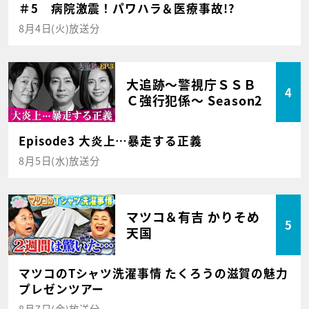
＃5 病院激震！パワハラ＆医療事故!?
8月4日(火)放送分
大追跡～警視庁ＳＳＢ
4
Ｃ強行犯係～ Season2
Episode3 大炎上…暴走する正義
8月5日(水)放送分
マツコ＆有吉 かりそめ
5
天国
マツコのTシャツ洗濯事情 たくろうの滋賀の魅力
プレゼンツアー
8月7日(金)放送分