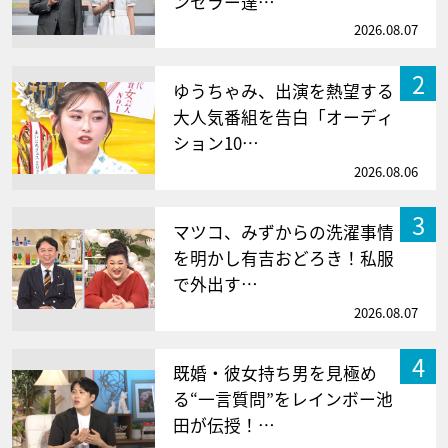
ンセラー達…
2026.08.07
2
ゆうちゃみ、出演を熱望する
大人気番組を告白「オーディ
ション10…
2026.08.06
3
マツコ、みずからの洗濯事情
を明かし有吉おどろき！私服
で外出す…
2026.08.07
4
既婚・彼女持ち男を見極め
る“一言質問”をレインボー池
田が伝授！…