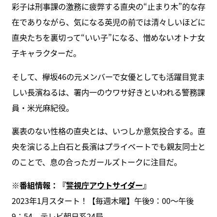
彩子は刑事課の激務に疲弊する直央の“止まり木”的な存
在でありながら、気になる英児の前では清々しいほどに
直央たちを裏切って“いい子”になる、憎めないオトナ女
子キャラクターだ。
そして、欅坂46の元メンバーで女優としても活躍目覚ま
しい長濱ねるは、署内一のウワサ好きといわれる警務課
員・米光麻紀役。
裏表のない性格の直央とは、いつしか意気投合する。直
央を演じる上白石と長濱はプライベートでも親友同士と
のことで、息の合ったガールズトークに注目だ。
※番組情報：『
警視庁アウトサイダー
』
2023年1月スタート！【毎週木曜】午後9：00～午後
9：54、テレビ朝日系24局