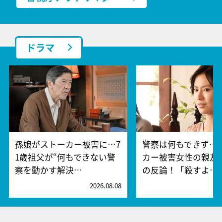
ドラマ
孫娘がストーカー被害に…7
警察は何もできず…
1歳祖父が“何もできない警
カー被害女性の親友
察を動かす解決…
の反論！「殺すよ…
2026.08.08
2