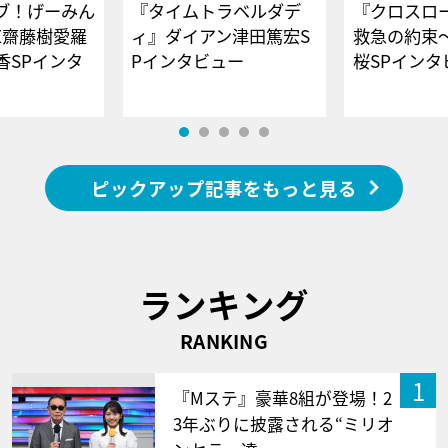
ブ！げーみん
『タイムトラベルダデ
『クロスロー
E齋藤樹愛羅
ィ』ダイアン津田篤宏S
救急の約束
香SPインタ
Pインタビュー
桜SPイ
ピックアップ記事をもっと見る
ランキング
RANKING
1
『Mステ』豪華8組が登場！2
3年ぶりに披露される“ミリオ