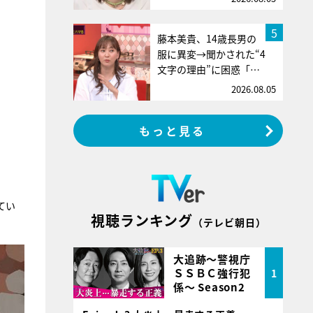
5
藤本美貴、14歳長男の
服に異変→聞かされた“4
文字の理由”に困惑「…
2026.08.05
もっと見る
てい
視聴ランキング
（テレビ朝日）
大追跡～警視庁
ＳＳＢＣ強行犯
1
係～ Season2