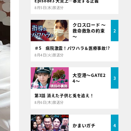
Episode3 大炎上…暴走する正義
8月5日(水)放送分
クロスロード ～
救命救急の約束
2
～
＃5 病院激震！パワハラ＆医療事故!?
8月4日(火)放送分
大空港～GATE2
3
4～
第3話 消えた子供と兎を追え！
8月6日(木)放送分
かまいガチ
4