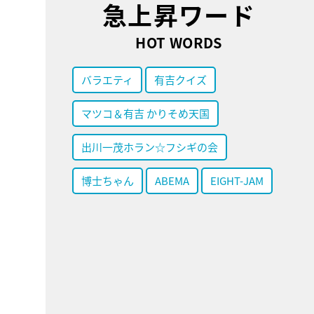
急上昇ワード
HOT WORDS
バラエティ
有吉クイズ
マツコ＆有吉 かりそめ天国
出川一茂ホラン☆フシギの会
博士ちゃん
ABEMA
EIGHT-JAM