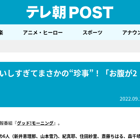
テレ
楽
アニメ・ヒーロー
スポーツ
アナウ
いしすぎてまさかの“珍事”！「お腹が2
2022.09.
情報番組『
グッド!
モーニング
』。
の6人（新井恵理那、山本雪乃、紀真耶、住田紗里、斎藤ちはる、森千