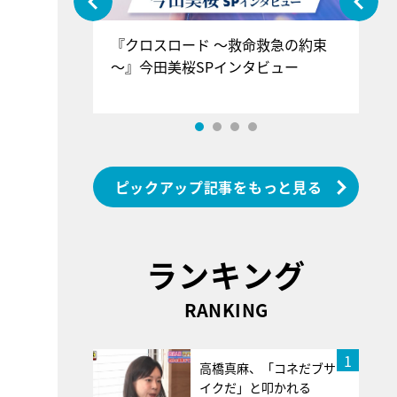
ぐ』＝LOV
『クロスロード ～救命救急の約束
『
香SPインタ
～』今田美桜SPインタビュー
ロ
ン
ピックアップ記事をもっと見る
ランキング
RANKING
1
高橋真麻、「コネだブサ
イクだ」と叩かれる