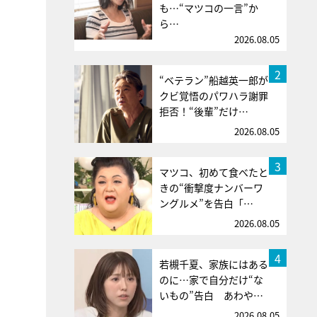
も…“マツコの一言”か
ら…
2026.08.05
2
“ベテラン”船越英一郎が
クビ覚悟のパワハラ謝罪
拒否！“後輩”だけ…
2026.08.05
3
マツコ、初めて食べたと
きの“衝撃度ナンバーワ
ングルメ”を告白「…
2026.08.05
4
若槻千夏、家族にはある
のに…家で自分だけ“な
いもの”告白 あわや…
2026.08.05