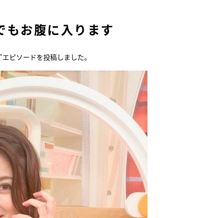
『アイ＝ラブ！げーみん
でもお腹に入ります
E齋藤樹愛羅＆佐々木舞
ビュー
い”エピソードを投稿しました。