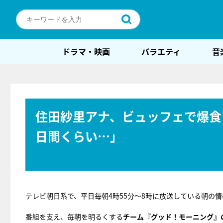
ドラマ・映画
バラエティ
音
住田紗里アナ、ビュッフェで爆食
日間くらい…」
テレビ朝日系で、平日毎朝4時55分～8時に放送している朝の
番組を支え、毎朝を明るくする
チーム『グッド！モーニング』