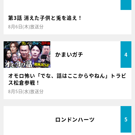
第3話 消えた子供と兎を追え！
8月6日(木)放送分
かまいガチ
4
オモロ怖い「でな、話はここからやねん」トラビ
ス松倉参戦！
8月5日(水)放送分
ロンドンハーツ
5