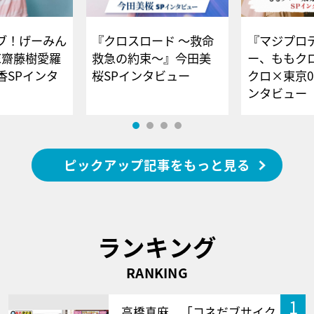
ブ！げーみん
『クロスロード ～救命
『マジプロ
E齋藤樹愛羅
救急の約束～』今田美
ー、ももク
香SPインタ
桜SPインタビュー
クロ×東京0
ンタビュー
ピックアップ記事をもっと見る
ランキング
RANKING
1
高橋真麻、「コネだブサイク