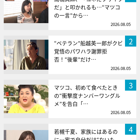
だ」と叩かれるも…“マツコ
の一言”から…
2026.08.05
2
“ベテラン”船越英一郎がクビ
覚悟のパワハラ謝罪拒
否！“後輩”だけ…
2026.08.05
3
マツコ、初めて食べたとき
の“衝撃度ナンバーワングル
メ”を告白「…
2026.08.05
4
若槻千夏、家族にはあるの
に…家で自分だけ“ないも