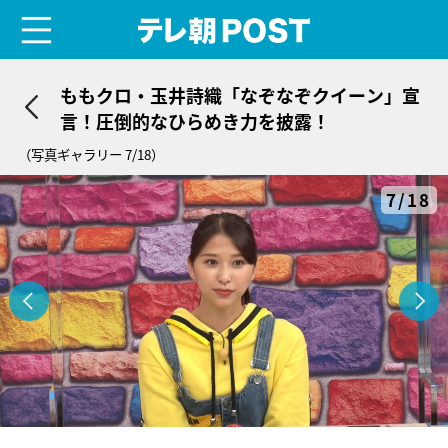
menu
テレ朝POST
ももクロ・玉井詩織「なぞなぞクイーン」宣
言！圧倒的なひらめき力を披露！
（写真ギャラリー 7/18）
7/18