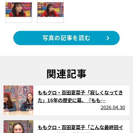
写真の記事を読む
関連記事
サムネイル
ももクロ・百田夏菜子「寂しくなってき
た」16年の歴史に幕、『もも…
2026.04.30
サムネイル
ももクロ・百田夏菜子「こんな最終回イ