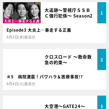
大追跡～警視庁ＳＳＢ
1
Ｃ強行犯係～ Season2
Episode3 大炎上…暴走する正義
8月5日(水)放送分
クロスロード ～救命救
2
急の約束～
＃5 病院激震！パワハラ＆医療事故!?
8月4日(火)放送分
大空港～GATE24～
3