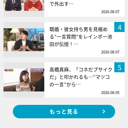
で外出す…
2026.08.07
4
既婚・彼女持ち男を見極め
る“一言質問”をレインボー池
田が伝授！…
2026.08.07
5
高橋真麻、「コネだブサイク
だ」と叩かれるも…“マツコ
の一言”から…
2026.08.05
もっと見る