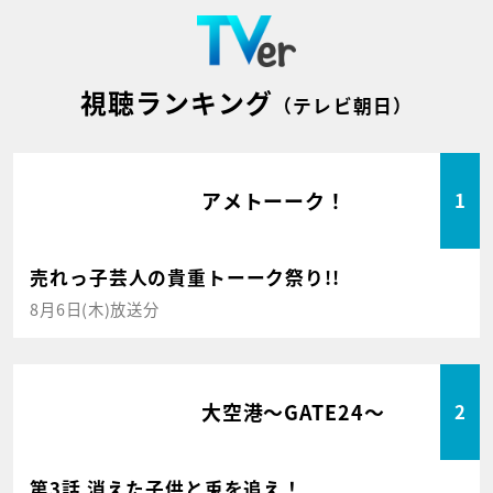
視聴ランキング
（テレビ朝日）
アメトーーク！
1
売れっ子芸人の貴重トーーク祭り!!
8月6日(木)放送分
大空港～GATE24～
2
第3話 消えた子供と兎を追え！