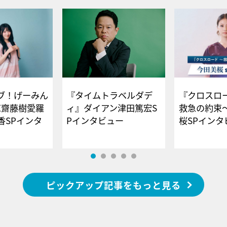
ブ！げーみん
『タイムトラベルダデ
『クロスロー
E齋藤樹愛羅
ィ』ダイアン津田篤宏S
救急の約束
香SPインタ
Pインタビュー
桜SPイ
ピックアップ記事をもっと見る