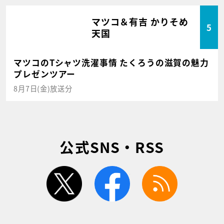
マツコ＆有吉 かりそめ
5
天国
マツコのTシャツ洗濯事情 たくろうの滋賀の魅力
プレゼンツアー
8月7日(金)放送分
公式SNS・RSS
twitter
facebook
rss