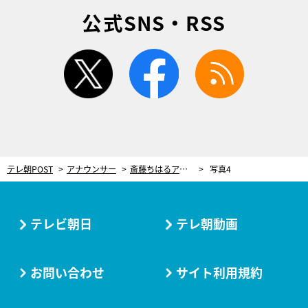
公式SNS・RSS
twitter
facebook
rss
テレ朝POST
アナウンサー
斎藤ちはるアナ、帰宅後の“ルーティン”明かす「ONとOFFの切り替えは凄まじいです」
写真4
テレビ朝日
テレ朝動画
お問い合わせ
サイト利用規約