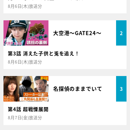
8月6日(木)放送分
大空港～GATE24～
2
第3話 消えた子供と兎を追え！
8月6日(木)放送分
名探偵のままでいて
3
第4話 超戦慄展開
8月7日(金)放送分