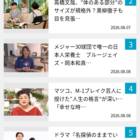
2
高橋文哉、“体のある部分”の
サイズが規格外？黒柳徹子も
目を見張…
2026.08.07
3
メジャー30球団で唯一の日
本人栄養士 ブルージェイ
ズ・岡本和真…
2026.08.08
4
マツコ、M-1ブレイク芸人に
授けた“人生の格言”が深い…
「幸せな時…
2026.08.08
5
ドラマ『名探偵のままでい