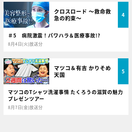
クロスロード ～救命救
4
急の約束～
＃5 病院激震！パワハラ＆医療事故!?
8月4日(火)放送分
マツコ＆有吉 かりそめ
5
天国
マツコのTシャツ洗濯事情 たくろうの滋賀の魅力
プレゼンツアー
8月7日(金)放送分