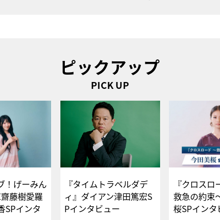
ピックアップ
PICK UP
ブ！げーみん
『タイムトラベルダデ
『クロスロー
E齋藤樹愛羅
ィ』ダイアン津田篤宏S
救急の約束
香SPインタ
Pインタビュー
桜SPイ