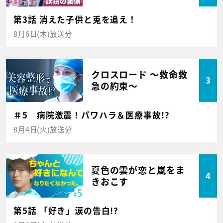
第3話 消えた子供と兎を追え！
8月6日(木)放送分
クロスロード ～救命救
3
急の約束～
＃5 病院激震！パワハラ＆医療事故!?
8月4日(火)放送分
夏色の雲が恋と嵐をま
4
きおこす
第5話 「好き」涙の告白!?