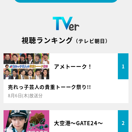
視聴ランキング
（テレビ朝日）
アメトーーク！
1
売れっ子芸人の貴重トーーク祭り!!
8月6日(木)放送分
大空港～GATE24～
2