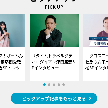
PICK UP
ブ！げーみん
『タイムトラベルダデ
『クロスロー
E齋藤樹愛羅
ィ』ダイアン津田篤宏S
救急の約束
香SPインタ
Pインタビュー
桜SPイ
ピックアップ記事をもっと見る