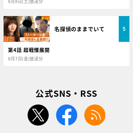
8月8日(土)放送分
名探偵のままでいて
5
第4話 超戦慄展開
8月7日(金)放送分
公式SNS・RSS
twitter
facebook
rss