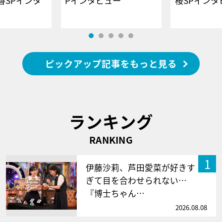
香SPインタ
Pインタビュー
桜SPイ
ピックアップ記事をもっと見る
ランキング
RANKING
1
伊藤沙莉、芦田愛菜が好きす
ぎて目を合わせられない…
『博士ちゃん…
2026.08.08