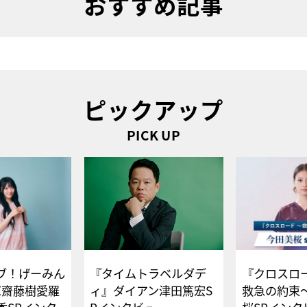
おすすめ記事
ピックアップ
PICK UP
ブ！げーみん
『タイムトラベルダデ
『クロスロー
E齋藤樹愛羅
ィ』ダイアン津田篤宏S
救急の約束