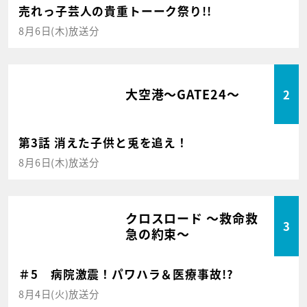
売れっ子芸人の貴重トーーク祭り!!
8月6日(木)放送分
大空港～GATE24～
2
第3話 消えた子供と兎を追え！
8月6日(木)放送分
クロスロード ～救命救
3
急の約束～
＃5 病院激震！パワハラ＆医療事故!?
8月4日(火)放送分