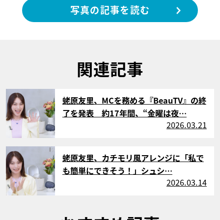
写真の記事を読む
関連記事
サムネイル
蛯原友里、MCを務める『BeauTV』の終
了を発表 約17年間、“金曜は夜…
2026.03.21
サムネイル
蛯原友里、カチモリ風アレンジに「私で
も簡単にできそう！」シュシ…
2026.03.14