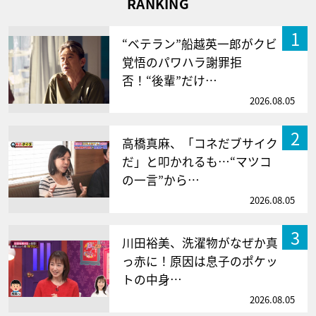
RANKING
1
“ベテラン”船越英一郎がクビ
覚悟のパワハラ謝罪拒
否！“後輩”だけ…
2026.08.05
2
高橋真麻、「コネだブサイク
だ」と叩かれるも…“マツコ
の一言”から…
2026.08.05
3
川田裕美、洗濯物がなぜか真
っ赤に！原因は息子のポケッ
トの中身…
2026.08.05