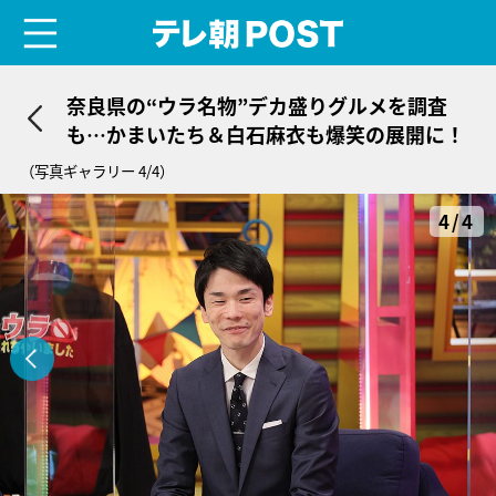
menu
テレ朝POST
奈良県の“ウラ名物”デカ盛りグルメを調査
も…かまいたち＆白石麻衣も爆笑の展開に！
（写真ギャラリー 4/4）
4/4