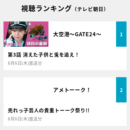
視聴ランキング
（テレビ朝日）
大空港～GATE24～
1
第3話 消えた子供と兎を追え！
8月6日(木)放送分
アメトーーク！
2
売れっ子芸人の貴重トーーク祭り!!
8月6日(木)放送分