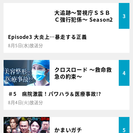
大追跡～警視庁ＳＳＢ
3
Ｃ強行犯係～ Season2
Episode3 大炎上…暴走する正義
8月5日(水)放送分
クロスロード ～救命救
4
急の約束～
＃5 病院激震！パワハラ＆医療事故!?
8月4日(火)放送分
かまいガチ
5