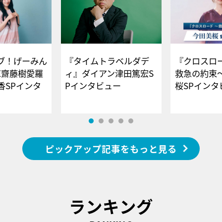
ブ！げーみん
『タイムトラベルダデ
『クロスロー
E齋藤樹愛羅
ィ』ダイアン津田篤宏S
救急の約束
香SPインタ
Pインタビュー
桜SPイ
ピックアップ記事をもっと見る
ランキング