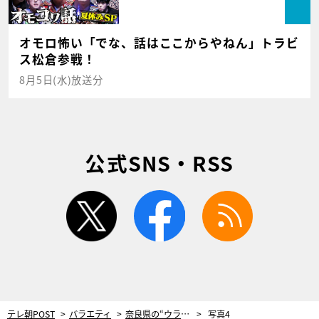
オモロ怖い「でな、話はここからやねん」トラビ
ス松倉参戦！
8月5日(水)放送分
公式SNS・RSS
twitter
facebook
rss
テレ朝POST
バラエティ
奈良県の“ウラ名物”デカ盛りグルメを調査も…かまいたち＆白石麻衣も爆笑の展開に！
写真4