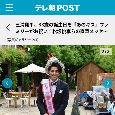
menu
テレ朝POST
三浦翔平、33歳の誕生日を『あのキス』ファ
ミリーがお祝い！松坂桃李らの直筆メッセー
ジに「泣いちゃう」
（写真ギャラリー 2/3）
2/3