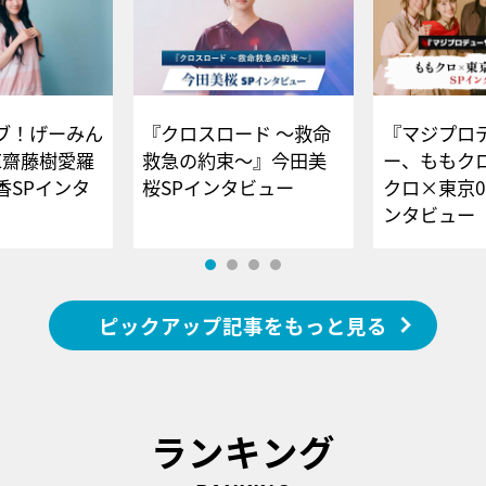
ブ！げーみん
『クロスロード ～救命
『マジプロ
E齋藤樹愛羅
救急の約束～』今田美
ー、ももク
香SPインタ
桜SPインタビュー
クロ×東京0
ンタビュー
ピックアップ記事をもっと見る
ランキング