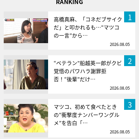
RANKING
1
高橋真麻、「コネだブサイク
だ」と叩かれるも…“マツコ
の一言”から…
2026.08.05
2
“ベテラン”船越英一郎がクビ
覚悟のパワハラ謝罪拒
否！“後輩”だけ…
2026.08.05
3
マツコ、初めて食べたとき
の“衝撃度ナンバーワングル
メ”を告白「…
2026.08.05