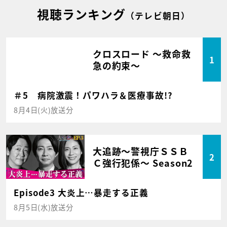
視聴ランキング
（テレビ朝日）
クロスロード ～救命救
1
急の約束～
＃5 病院激震！パワハラ＆医療事故!?
8月4日(火)放送分
大追跡～警視庁ＳＳＢ
2
Ｃ強行犯係～ Season2
Episode3 大炎上…暴走する正義
8月5日(水)放送分