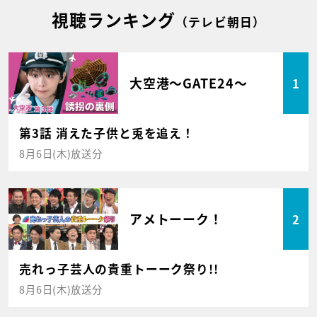
視聴ランキング
（テレビ朝日）
大空港～GATE24～
1
第3話 消えた子供と兎を追え！
8月6日(木)放送分
アメトーーク！
2
売れっ子芸人の貴重トーーク祭り!!
8月6日(木)放送分