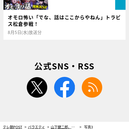
オモロ怖い「でな、話はここからやねん」トラビ
ス松倉参戦！
8月5日(水)放送分
公式SNS・RSS
twitter
facebook
rss
テレ朝POST
バラエティ
山下健二郎、大好きな『ポツンと一軒家』で感動！「最近、田舎のほうに家を購入して…」
写真3