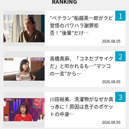
RANKING
1
“ベテラン”船越英一郎がクビ
覚悟のパワハラ謝罪拒
否！“後輩”だけ…
2026.08.05
2
高橋真麻、「コネだブサイク
だ」と叩かれるも…“マツコ
の一言”から…
2026.08.05
3
川田裕美、洗濯物がなぜか真
っ赤に！原因は息子のポケッ
トの中身…
2026.08.05