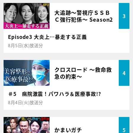
大追跡～警視庁ＳＳＢ
3
Ｃ強行犯係～ Season2
Episode3 大炎上…暴走する正義
8月5日(水)放送分
クロスロード ～救命救
4
急の約束～
＃5 病院激震！パワハラ＆医療事故!?
8月4日(火)放送分
かまいガチ
5