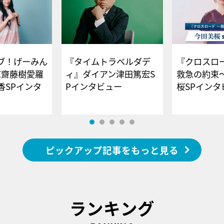
ブ！げーみん
『タイムトラベルダデ
『クロスロー
E齋藤樹愛羅
ィ』ダイアン津田篤宏S
救急の約束
香SPインタ
Pインタビュー
桜SPイ
ピックアップ記事をもっと見る
ランキング