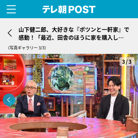
menu
テレ朝POST
山下健二郎、大好きな『ポツンと一軒家』で
感動！「最近、田舎のほうに家を購入し
て…」
（写真ギャラリー 3/3）
3/3