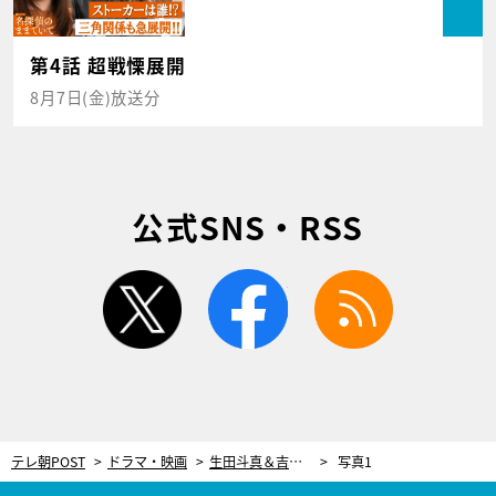
第4話 超戦慄展開
8月7日(金)放送分
公式SNS・RSS
twitter
facebook
rss
テレ朝POST
ドラマ・映画
生田斗真＆吉瀬美智子“夫婦”に平穏は訪れるのか？『書けないッ!? 』ついに最終回！
写真1