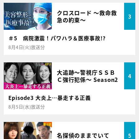
クロスロード ～救命救
3
急の約束～
＃5 病院激震！パワハラ＆医療事故!?
8月4日(火)放送分
大追跡～警視庁ＳＳＢ
4
Ｃ強行犯係～ Season2
Episode3 大炎上…暴走する正義
8月5日(水)放送分
名探偵のままでいて
5