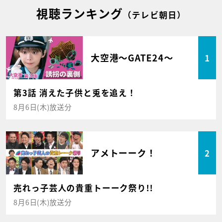
視聴ランキング
（テレビ朝日）
大空港～GATE24～
1
第3話 消えた子供と兎を追え！
8月6日(木)放送分
アメトーーク！
2
売れっ子芸人の貴重トーーク祭り!!
8月6日(木)放送分