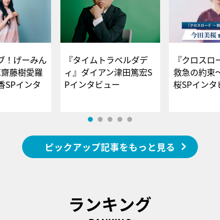
ブ！げーみん
『タイムトラベルダデ
『クロスロー
E齋藤樹愛羅
ィ』ダイアン津田篤宏S
救急の約束
香SPインタ
Pインタビュー
桜SPイ
ピックアップ記事をもっと見る
ランキング