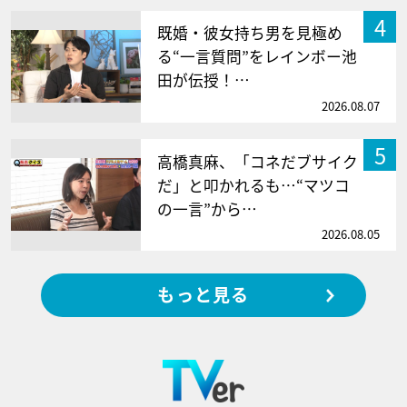
4
既婚・彼女持ち男を見極め
る“一言質問”をレインボー池
田が伝授！…
2026.08.07
5
高橋真麻、「コネだブサイク
だ」と叩かれるも…“マツコ
の一言”から…
2026.08.05
もっと見る