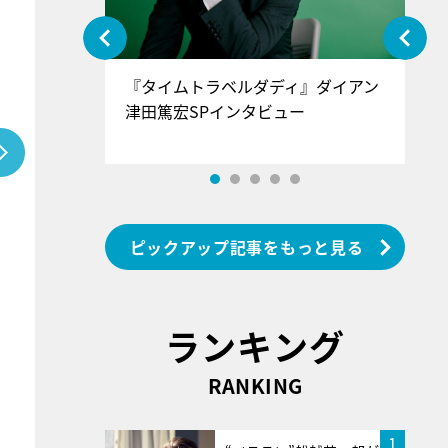
ぐ』＝LOV
『タイムトラベルダディ』ダイアン
『
香SPインタ
津田篤宏SPインタビュー
～
ピックアップ記事をもっと見る
ランキング
RANKING
1