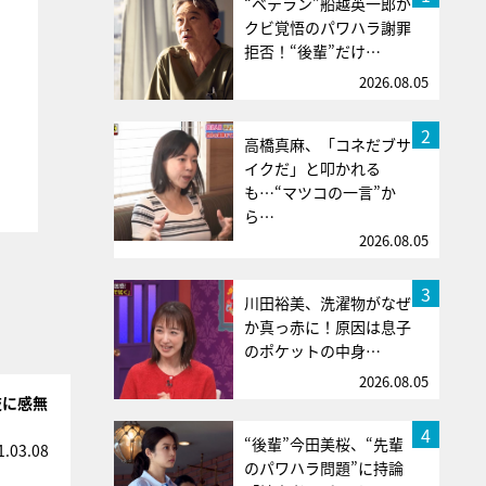
“ベテラン”船越英一郎が
クビ覚悟のパワハラ謝罪
拒否！“後輩”だけ…
2026.08.05
2
高橋真麻、「コネだブサ
イクだ」と叩かれる
も…“マツコの一言”か
ら…
2026.08.05
3
川田裕美、洗濯物がなぜ
か真っ赤に！原因は息子
のポケットの中身…
2026.08.05
技に感無
4
“後輩”今田美桜、“先輩
1.03.08
のパワハラ問題”に持論