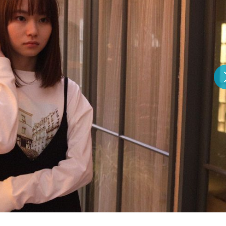
『アイ＝ラブ！げーみん
E齋藤樹愛羅＆佐々木舞
ビュー