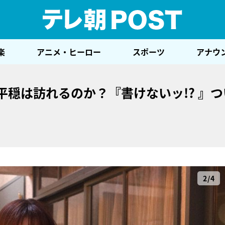
テレ
楽
アニメ・ヒーロー
スポーツ
アナウ
平穏は訪れるのか？『書けないッ!? 』つ
2/4