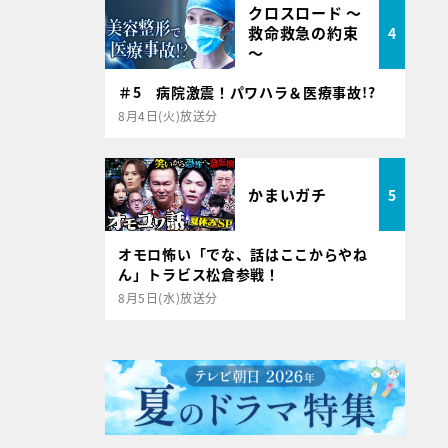
クロスロード ～
救命救急の約束
4
～
＃5 病院激震！パワハラ＆医療事故!?
8月4日(火)放送分
かまいガチ
5
オモロ怖い「でな、話はここからやね
ん」トラビス松倉参戦！
8月5日(水)放送分