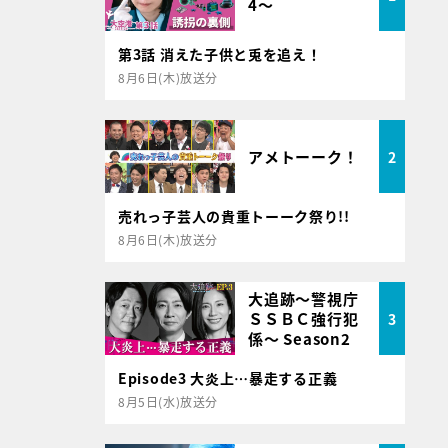
4～
第3話 消えた子供と兎を追え！
8月6日(木)放送分
アメトーーク！
2
売れっ子芸人の貴重トーーク祭り!!
8月6日(木)放送分
大追跡～警視庁
ＳＳＢＣ強行犯
3
係～ Season2
Episode3 大炎上…暴走する正義
8月5日(水)放送分