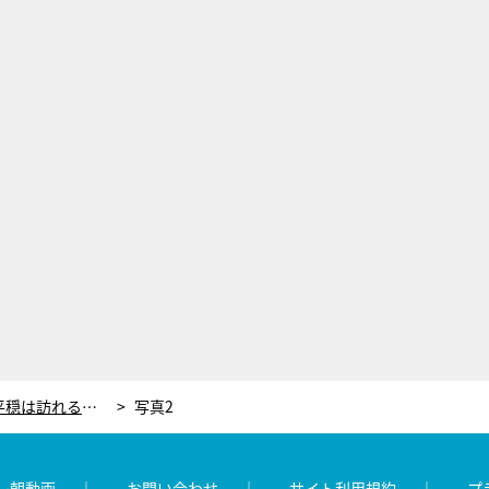
生田斗真＆吉瀬美智子“夫婦”に平穏は訪れるのか？『書けないッ!? 』ついに最終回！
写真2
レ朝動画
お問い合わせ
サイト利用規約
プ