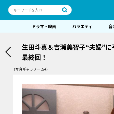
ドラマ・映画
バラエティ
音
生田斗真＆吉瀬美智子“夫婦”に
最終回！
（写真ギャラリー 2/4）