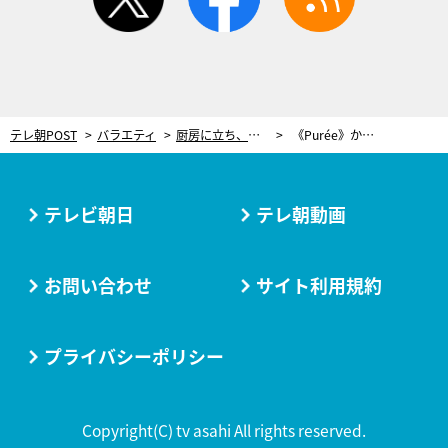
テレ朝POST
バラエティ
厨房に立ち、フルコース料理を作るアーティスト 永田康祐がビデオエッセイで探る、自分と”他”の境界とは
《Purée》からのスティル画像
テレビ朝日
テレ朝動画
お問い合わせ
サイト利用規約
プライバシーポリシー
Copyright(C) tv asahi All rights reserved.