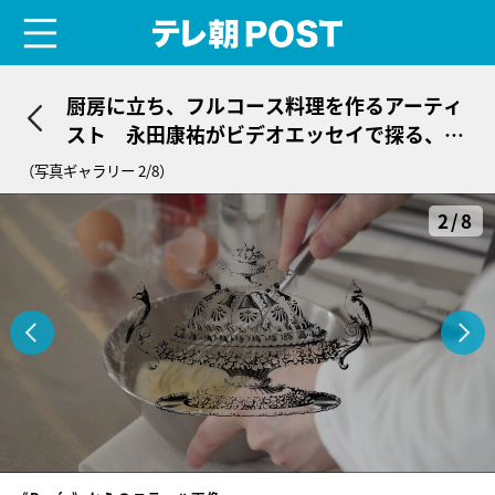
menu
テレ朝POST
厨房に立ち、フルコース料理を作るアーティ
スト 永田康祐がビデオエッセイで探る、自
分と”他”の境界とは
（写真ギャラリー 2/8）
2/8