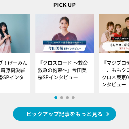
PICK UP
ブ！げーみん
『クロスロード ～救命
『マジプロ
E齋藤樹愛羅
救急の約束～』今田美
ー、ももク
香SPインタ
桜SPインタビュー
クロ×東京0
ンタビュー
ピックアップ記事をもっと見る