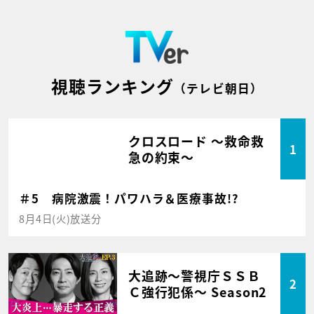
視聴ランキング
（テレビ朝日）
クロスロード ～救命救
1
急の約束～
＃5 病院激震！パワハラ＆医療事故!?
8月4日(火)放送分
大追跡～警視庁ＳＳＢ
2
Ｃ強行犯係～ Season2