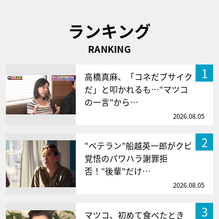
ランキング
RANKING
1
高橋真麻、「コネだブサイク
だ」と叩かれるも…“マツコ
の一言”から…
2026.08.05
2
“ベテラン”船越英一郎がクビ
覚悟のパワハラ謝罪拒
否！“後輩”だけ…
2026.08.05
3
マツコ、初めて食べたとき