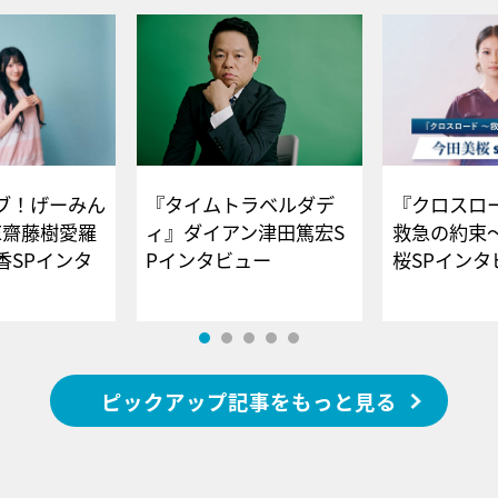
ブ！げーみん
『タイムトラベルダデ
『クロスロー
E齋藤樹愛羅
ィ』ダイアン津田篤宏S
救急の約束
香SPインタ
Pインタビュー
桜SPイ
ピックアップ記事をもっと見る