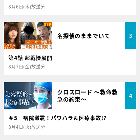
8月6日(木)放送分
名探偵のままでいて
3
第4話 超戦慄展開
8月7日(金)放送分
クロスロード ～救命救
4
急の約束～
＃5 病院激震！パワハラ＆医療事故!?
8月4日(火)放送分