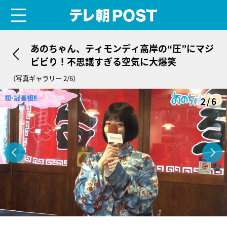
menu
テレ朝POST
あのちゃん、ティモンディ高岸の“圧”にマジ
ビビり！不思議すぎる空気に大爆笑
（写真ギャラリー 2/6）
2/6