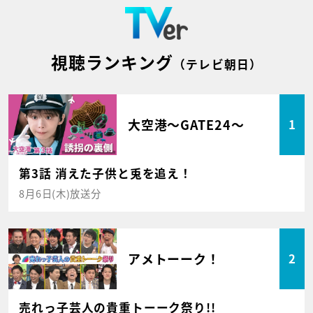
視聴ランキング
（テレビ朝日）
大空港～GATE24～
1
第3話 消えた子供と兎を追え！
8月6日(木)放送分
アメトーーク！
2
売れっ子芸人の貴重トーーク祭り!!