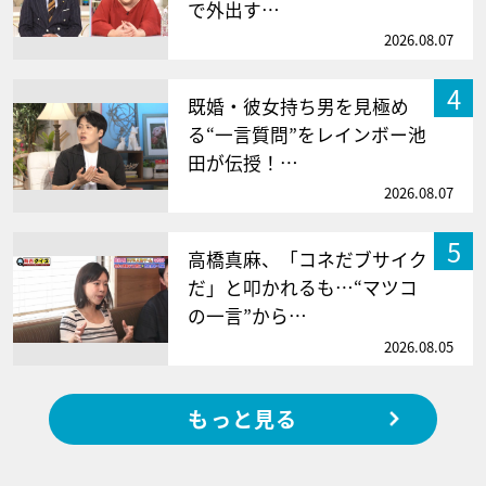
で外出す…
2026.08.07
4
既婚・彼女持ち男を見極め
る“一言質問”をレインボー池
田が伝授！…
2026.08.07
5
高橋真麻、「コネだブサイク
だ」と叩かれるも…“マツコ
の一言”から…
2026.08.05
もっと見る