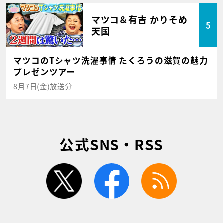
マツコ＆有吉 かりそめ
5
天国
マツコのTシャツ洗濯事情 たくろうの滋賀の魅力
プレゼンツアー
8月7日(金)放送分
公式SNS・RSS
twitter
facebook
rss