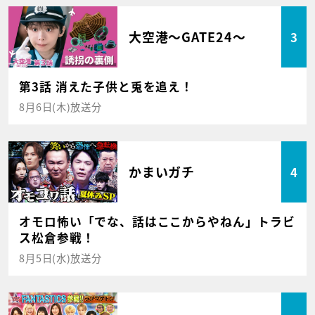
大空港～GATE24～
3
第3話 消えた子供と兎を追え！
8月6日(木)放送分
かまいガチ
4
オモロ怖い「でな、話はここからやねん」トラビ
ス松倉参戦！
8月5日(水)放送分