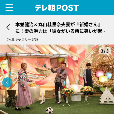
menu
テレ朝POST
本並健治＆丸山桂里奈夫妻が『新婚さん』
に！妻の魅力は「彼女がいる所に笑いが起き
る」
（写真ギャラリー 3/3）
3/3