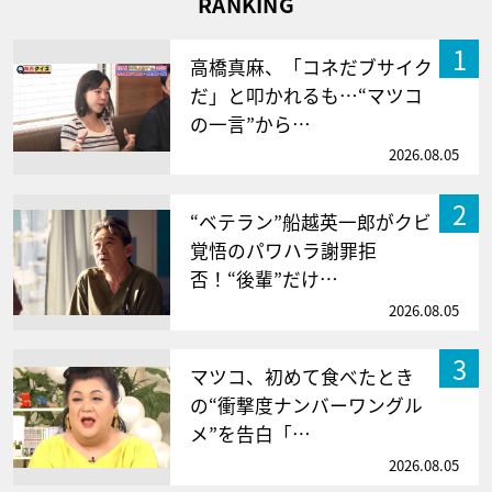
RANKING
1
高橋真麻、「コネだブサイク
だ」と叩かれるも…“マツコ
の一言”から…
2026.08.05
2
“ベテラン”船越英一郎がクビ
覚悟のパワハラ謝罪拒
否！“後輩”だけ…
2026.08.05
3
マツコ、初めて食べたとき
の“衝撃度ナンバーワングル
メ”を告白「…
2026.08.05