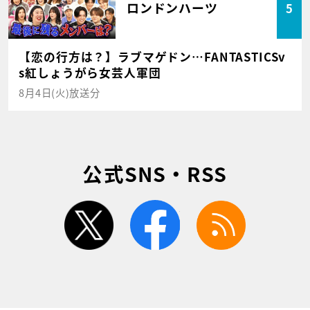
ロンドンハーツ
5
【恋の行方は？】ラブマゲドン…FANTASTICSv
s紅しょうがら女芸人軍団
8月4日(火)放送分
公式SNS・RSS
twitter
facebook
rss