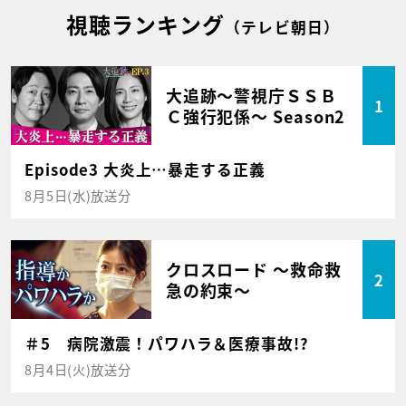
視聴ランキング
（テレビ朝日）
大追跡～警視庁ＳＳＢ
1
Ｃ強行犯係～ Season2
Episode3 大炎上…暴走する正義
8月5日(水)放送分
クロスロード ～救命救
2
急の約束～
＃5 病院激震！パワハラ＆医療事故!?
8月4日(火)放送分