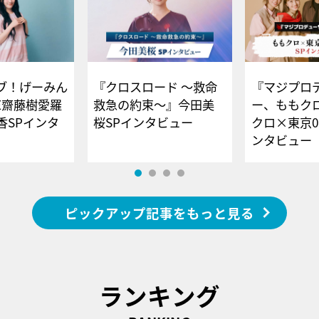
ブ！げーみん
『クロスロード ～救命
『マジプロ
E齋藤樹愛羅
救急の約束～』今田美
ー、ももク
香SPインタ
桜SPインタビュー
クロ×東京0
ンタビュー
ピックアップ記事をもっと見る
ランキング