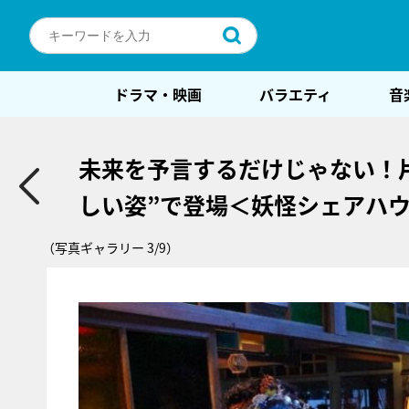
ドラマ・映画
バラエティ
音
未来を予言するだけじゃない！
しい姿”で登場＜妖怪シェアハ
（写真ギャラリー 3/9）