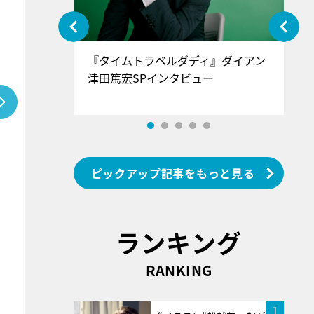
ぐ』＝LOV
『タイムトラベルダディ』ダイアン
『
香SPインタ
津田篤宏SPインタビュー
～
ピックアップ記事をもっと見る
ランキング
RANKING
1