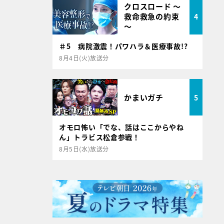
クロスロード ～
救命救急の約束
4
～
＃5 病院激震！パワハラ＆医療事故!?
8月4日(火)放送分
かまいガチ
5
オモロ怖い「でな、話はここからやね
ん」トラビス松倉参戦！
8月5日(水)放送分