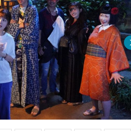
『アイ＝ラブ！げーみん
E齋藤樹愛羅＆佐々木舞
ビュー