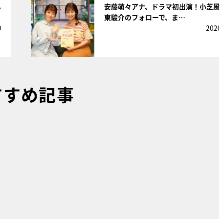
ハ
安藤萌々アナ、ドラマ初出演！小芝
東駿介のフォローで、ま…
9
202
すすめ記事