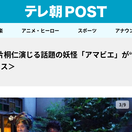
テレ
楽
アニメ・ヒーロー
スポーツ
アナウ
片桐仁演じる話題の妖怪「アマビエ」が
ウス＞
3/9