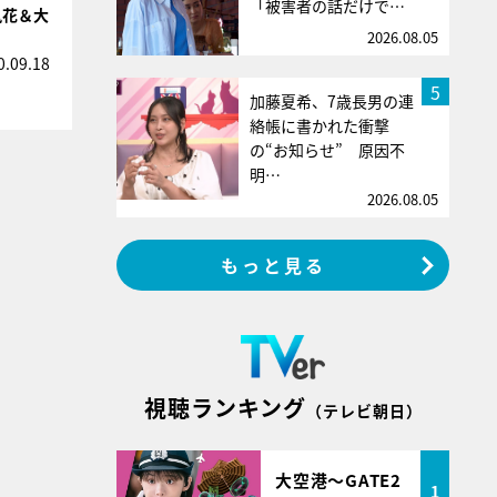
「被害者の話だけで…
風花＆大
2026.08.05
0.09.18
5
加藤夏希、7歳長男の連
絡帳に書かれた衝撃
の“お知らせ” 原因不
明…
2026.08.05
もっと見る
視聴ランキング
（テレビ朝日）
大空港～GATE2
1