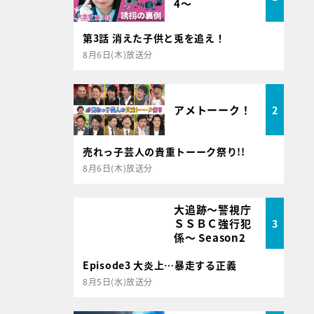
4～
第3話 消えた子供と兎を追え！
8月6日(木)放送分
アメトーーク！
2
売れっ子芸人の貴重トーーク祭り!!
8月6日(木)放送分
大追跡～警視庁
ＳＳＢＣ強行犯
3
係～ Season2
Episode3 大炎上…暴走する正義
8月5日(水)放送分