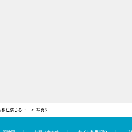
未来を予言するだけじゃない！片桐仁演じる話題の妖怪「アマビエ」が“神々しい姿”で登場＜妖怪シェアハウス＞
写真3
レ朝動画
お問い合わせ
サイト利用規約
プ