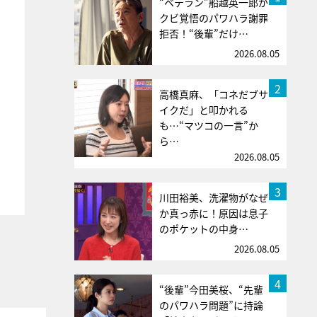
“ベテラン”船越英一郎が
クビ覚悟のパワハラ謝罪
拒否！“後輩”だけ…
2026.08.05
2
高橋真麻、「コネだブサ
イクだ」と叩かれる
も…“マツコの一言”か
ら…
2026.08.05
3
川田裕美、洗濯物がなぜ
か真っ赤に！原因は息子
のポケットの中身…
2026.08.05
4
“後輩”今田美桜、“先輩
のパワハラ問題”に持論