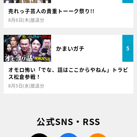
売れっ子芸人の貴重トーーク祭り!!
8月6日(木)放送分
かまいガチ
5
オモロ怖い「でな、話はここからやねん」トラビ
ス松倉参戦！
8月5日(水)放送分
公式SNS・RSS
twitter
facebook
rss