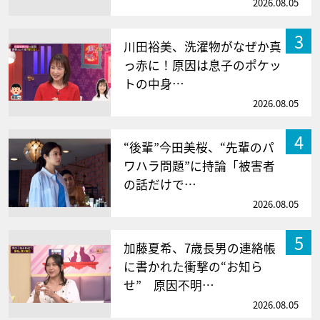
2026.08.05
3
川田裕美、洗濯物がなぜか真
っ赤に！原因は息子のポケッ
トの中身…
2026.08.05
4
“後輩”今田美桜、“先輩のパ
ワハラ問題”に持論「被害者
の話だけで…
2026.08.05
5
加藤夏希、7歳長男の連絡帳
に書かれた衝撃の“お知ら
せ” 原因不明…
2026.08.05