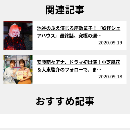
関連記事
サムネイル
池谷のぶえ演じる座敷童子！『妖怪シェ
アハウス』最終話、究極の選…
2020.09.19
サムネイル
安藤萌々アナ、ドラマ初出演！小芝風花
＆大東駿介のフォローで、ま…
2020.09.18
おすすめ記事