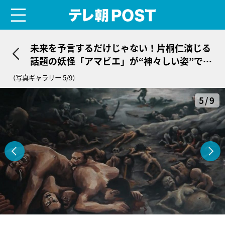
menu
テレ朝POST
未来を予言するだけじゃない！片桐仁演じる
話題の妖怪「アマビエ」が“神々しい姿”で登
場＜妖怪シェアハウス＞
（写真ギャラリー 5/9）
5/9