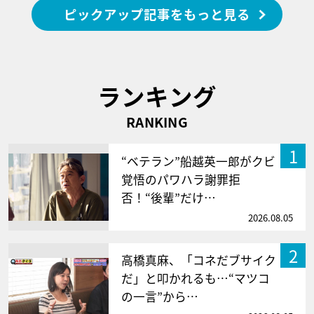
ピックアップ記事をもっと見る
ランキング
RANKING
1
“ベテラン”船越英一郎がクビ
覚悟のパワハラ謝罪拒
否！“後輩”だけ…
2026.08.05
2
高橋真麻、「コネだブサイク
だ」と叩かれるも…“マツコ
の一言”から…