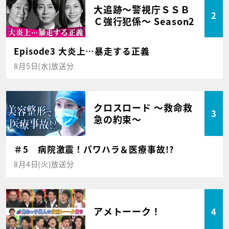
大追跡～警視庁ＳＳＢ
2
Ｃ強行犯係～ Season2
Episode3 大炎上…暴走する正義
8月5日(水)放送分
クロスロード ～救命救
3
急の約束～
＃5 病院激震！パワハラ＆医療事故!?
8月4日(火)放送分
アメトーーク！
4