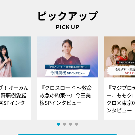
ピックアップ
PICK UP
ブ！げーみん
『クロスロード ～救命
『マジプロ
E齋藤樹愛羅
救急の約束～』今田美
ー、ももク
香SPインタ
桜SPインタビュー
クロ×東京0
ンタビュー