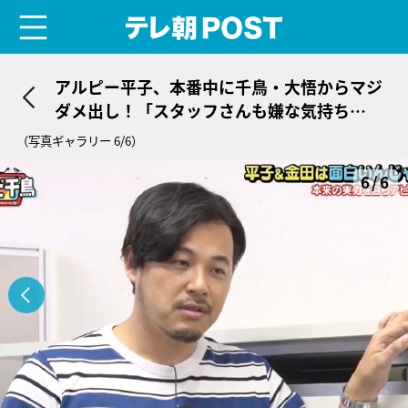
menu
テレ朝POST
アルピー平子、本番中に千鳥・大悟からマジ
ダメ出し！「スタッフさんも嫌な気持ち
に…」
（写真ギャラリー 6/6）
6/6