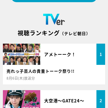
視聴ランキング
（テレビ朝日）
アメトーーク！
1
売れっ子芸人の貴重トーーク祭り!!
8月6日(木)放送分
大空港～GATE24～
2