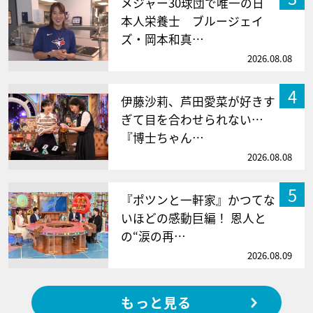
メジャー30球団で唯一の日
本人栄養士 ブルージェイ
ズ・岡本和真…
2026.08.08
4
伊藤沙莉、芦田愛菜が好きす
ぎて目を合わせられない…
『博士ちゃん…
2026.08.08
5
『ポツンと一軒家』かつてな
いほどの感動巨編！ 恩人と
の“涙の再…
2026.08.09
もっと見る