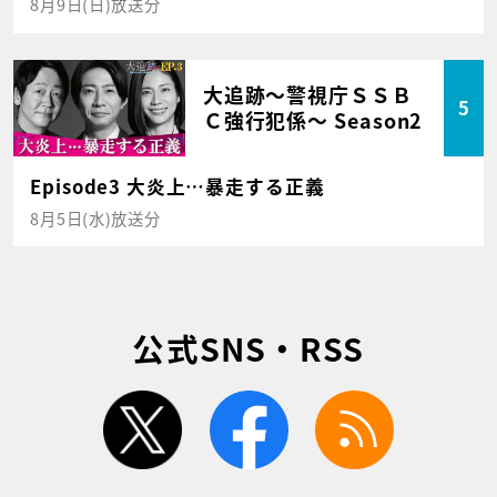
8月9日(日)放送分
大追跡～警視庁ＳＳＢ
5
Ｃ強行犯係～ Season2
Episode3 大炎上…暴走する正義
8月5日(水)放送分
公式SNS・RSS
twitter
facebook
rss