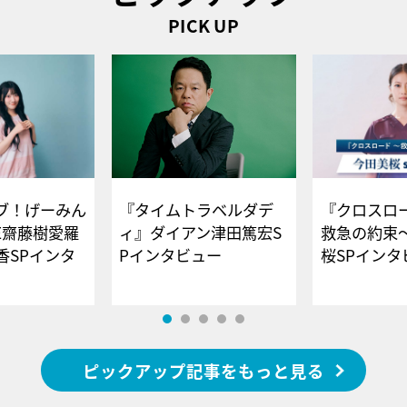
PICK UP
ブ！げーみん
『タイムトラベルダデ
『クロスロー
E齋藤樹愛羅
ィ』ダイアン津田篤宏S
救急の約束
香SPインタ
Pインタビュー
桜SPイ
ピックアップ記事をもっと見る