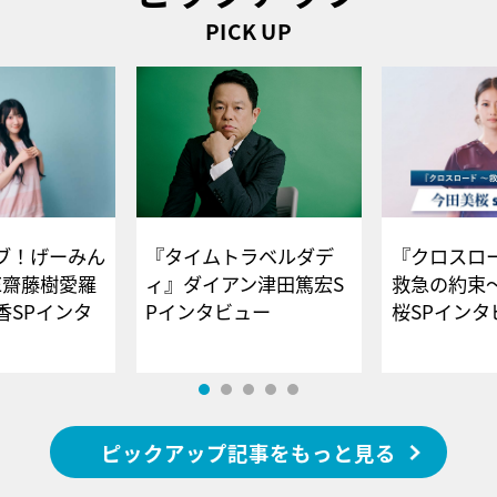
PICK UP
ブ！げーみん
『タイムトラベルダデ
『クロスロー
E齋藤樹愛羅
ィ』ダイアン津田篤宏S
救急の約束
香SPインタ
Pインタビュー
桜SPイ
ピックアップ記事をもっと見る