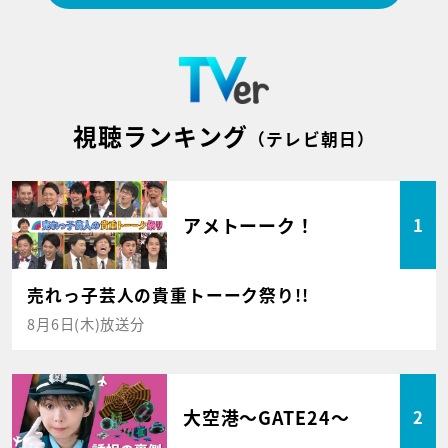
視聴ランキング
（テレビ朝日）
アメトーーク！
1
売れっ子芸人の貴重トーーク祭り!!
8月6日(木)放送分
大空港～GATE24～
2