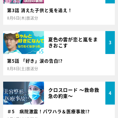
第3話 消えた子供と兎を追え！
8月6日(木)放送分
夏色の雲が恋と嵐をま
3
きおこす
第5話 「好き」涙の告白!?
8月8日(土)放送分
クロスロード ～救命救
4
急の約束～
＃5 病院激震！パワハラ＆医療事故!?