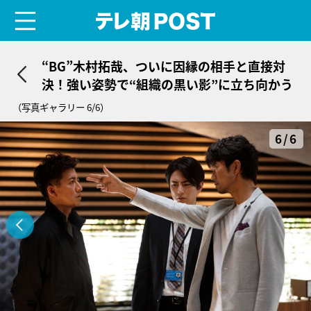
menu
テレ朝POST
“BG”木村拓哉、ついに因縁の相手と直接対
決！強い姿勢で“組織の黒い影”に立ち向かう
（写真ギャラリー 6/6）
6/6