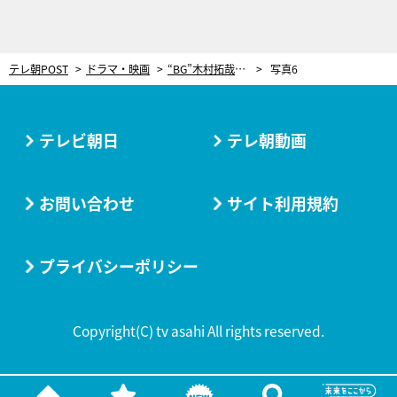
テレ朝POST
ドラマ・映画
“BG”木村拓哉、ついに因縁の相手と直接対決！強い姿勢で“組織の黒い影”に立ち向かう
写真6
テレビ朝日
テレ朝動画
お問い合わせ
サイト利用規約
プライバシーポリシー
Copyright(C) tv asahi All rights reserved.