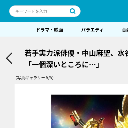
ドラマ・映画
バラエティ
音
若手実力派俳優・中山麻聖、水
「一個深いところに…」
（写真ギャラリー 5/5）