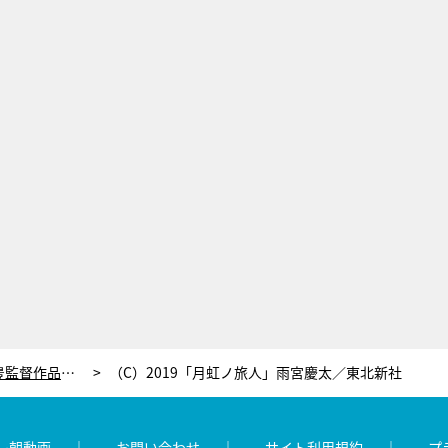
若手実力派俳優・中山麻聖、水谷豊監督作品への出演が俳優としての転機に「一個深いところに…」
（C）2019「月虹ノ旅人」雨宮慶太／東北新社
レ朝動画
お問い合わせ
サイト利用規約
プ