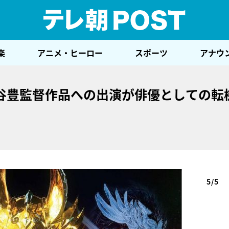
テレ
楽
アニメ・ヒーロー
スポーツ
アナウ
谷豊監督作品への出演が俳優としての転
5/5