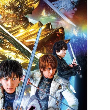
『アイ＝ラブ！げーみん
E齋藤樹愛羅＆佐々木舞
ビュー