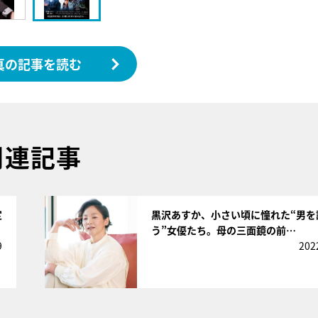
真の記事を読む
関連記事
サムネイル
定
黒沢あすか、小さい頃に憧れた“男を
う”女優たち。母の三面鏡の前…
9
202