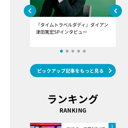
ぐ』＝LOV
『タイムトラベルダディ』ダイアン
『
香SPインタ
津田篤宏SPインタビュー
～
ピックアップ記事をもっと見る
ランキング
RANKING
1