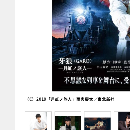
（C）2019「月虹ノ旅人」雨宮慶太／東北新社