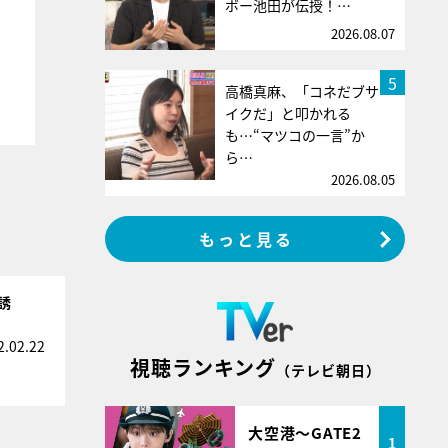
ボー池田が伝授！…
2026.08.07
5
高橋真麻、「コネだブサ
イクだ」と叩かれる
も…“マツコの一言”か
ら…
2026.08.05
もっと見る
誘
2.02.22
視聴ランキング
（テレビ朝日）
大空港～GATE2
1