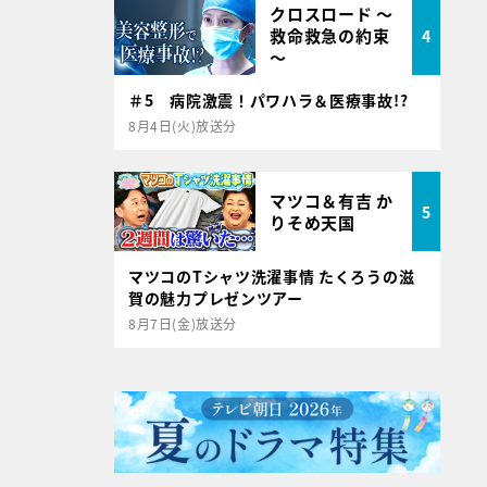
クロスロード ～
救命救急の約束
4
～
＃5 病院激震！パワハラ＆医療事故!?
8月4日(火)放送分
マツコ＆有吉 か
5
りそめ天国
マツコのTシャツ洗濯事情 たくろうの滋
賀の魅力プレゼンツアー
8月7日(金)放送分