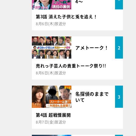
4～
第3話 消えた子供と兎を追え！
8月6日(木)放送分
アメトーーク！
2
売れっ子芸人の貴重トーーク祭り!!
8月6日(木)放送分
名探偵のままで
3
いて
第4話 超戦慄展開
8月7日(金)放送分