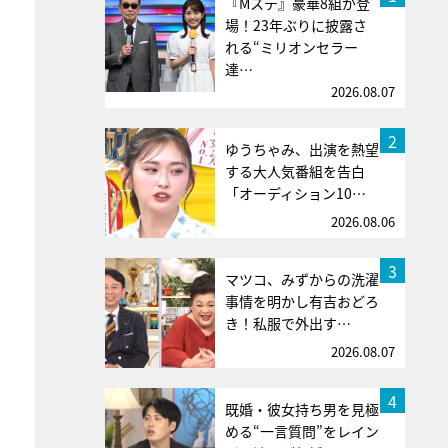
『Mステ』豪華8組が登
場！23年ぶりに披露さ
れる“ミリオンセラー
達…
2026.08.07
2
ゆうちゃみ、出演を熱望
する大人気番組を告白
「オーディション10…
2026.08.06
3
マツコ、みずからの洗濯
事情を明かし有吉おどろ
き！私服で外出す…
2026.08.07
4
既婚・彼女持ち男を見極
める“一言質問”をレイン