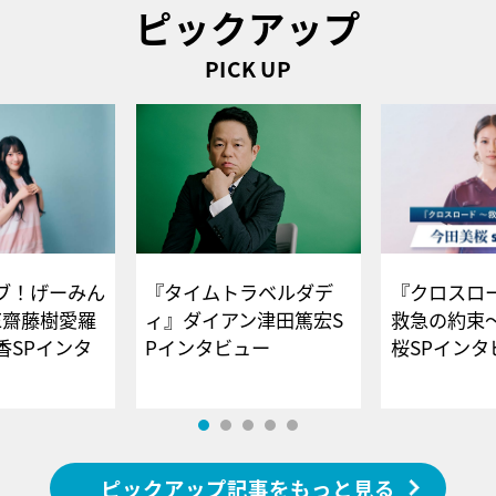
ピックアップ
PICK UP
ブ！げーみん
『タイムトラベルダデ
『クロスロー
E齋藤樹愛羅
ィ』ダイアン津田篤宏S
救急の約束
香SPインタ
Pインタビュー
桜SPイ
ピックアップ記事をもっと見る