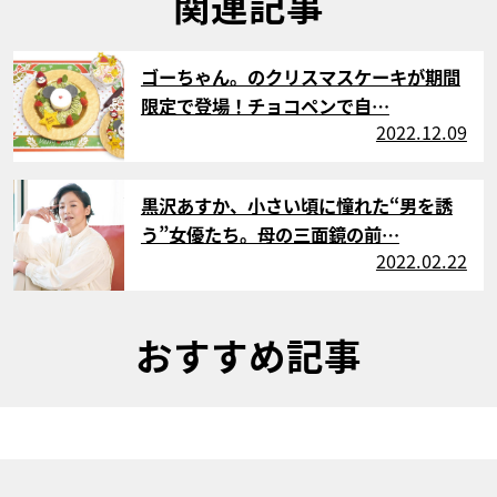
関連記事
サムネイル
ゴーちゃん。のクリスマスケーキが期間
限定で登場！チョコペンで自…
2022.12.09
サムネイル
黒沢あすか、小さい頃に憧れた“男を誘
う”女優たち。母の三面鏡の前…
2022.02.22
おすすめ記事