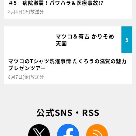
＃5 病院激震！パワハラ＆医療事故!?
8月4日(火)放送分
マツコ＆有吉 かりそめ
5
天国
マツコのTシャツ洗濯事情 たくろうの滋賀の魅力
プレゼンツアー
8月7日(金)放送分
公式SNS・RSS
twitter
facebook
rss