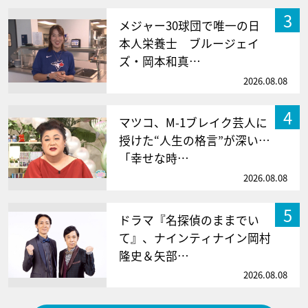
3
メジャー30球団で唯一の日
本人栄養士 ブルージェイ
ズ・岡本和真…
2026.08.08
4
マツコ、M-1ブレイク芸人に
授けた“人生の格言”が深い…
「幸せな時…
2026.08.08
5
ドラマ『名探偵のままでい
て』、ナインティナイン岡村
隆史＆矢部…
2026.08.08