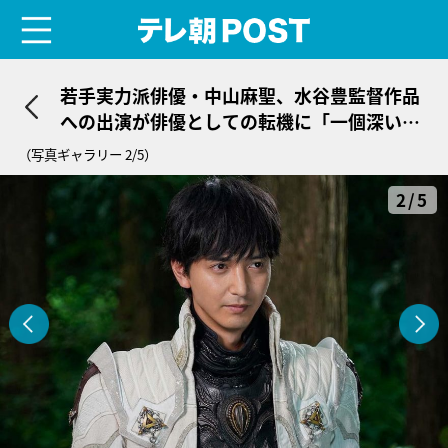
menu
テレ朝POST
若手実力派俳優・中山麻聖、水谷豊監督作品
への出演が俳優としての転機に「一個深いと
ころに…」
（写真ギャラリー 2/5）
2/5