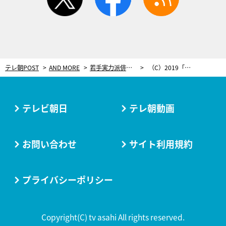
テレ朝POST
AND MORE
若手実力派俳優・中山麻聖、水谷豊監督作品への出演が俳優としての転機に「一個深いところに…」
（C）2019「月虹ノ旅人」雨宮慶太／東北新社
テレビ朝日
テレ朝動画
お問い合わせ
サイト利用規約
プライバシーポリシー
Copyright(C) tv asahi All rights reserved.