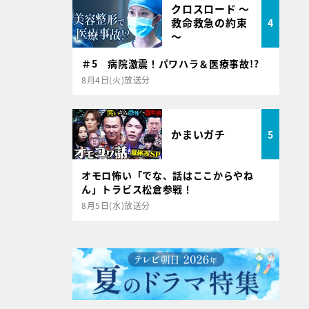
クロスロード ～
救命救急の約束
4
～
＃5 病院激震！パワハラ＆医療事故!?
8月4日(火)放送分
かまいガチ
5
オモロ怖い「でな、話はここからやね
ん」トラビス松倉参戦！
8月5日(水)放送分