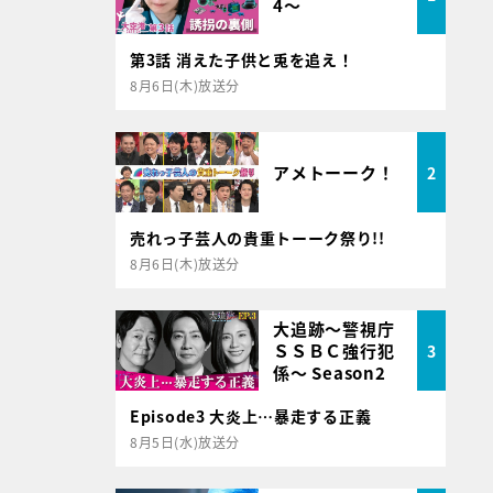
4～
第3話 消えた子供と兎を追え！
8月6日(木)放送分
アメトーーク！
2
売れっ子芸人の貴重トーーク祭り!!
8月6日(木)放送分
大追跡～警視庁
ＳＳＢＣ強行犯
3
係～ Season2
Episode3 大炎上…暴走する正義
8月5日(水)放送分