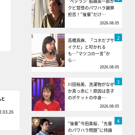
“ベテラン”船越英一郎が
クビ覚悟のパワハラ謝罪
拒否！“後輩”だけ…
2026.08.05
2
高橋真麻、「コネだブサ
イクだ」と叩かれる
も…“マツコの一言”か
ら…
2026.08.05
3
川田裕美、洗濯物がなぜ
か真っ赤に！原因は息子
のポケットの中身…
品と
2026.08.05
2.03.26
4
“後輩”今田美桜、“先輩
のパワハラ問題”に持論