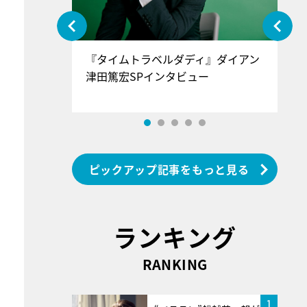
ぐ』＝LOV
『タイムトラベルダディ』ダイアン
『
香SPインタ
津田篤宏SPインタビュー
～
ピックアップ記事をもっと見る
ランキング
RANKING
1