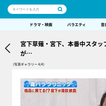
ドラマ・映画
バラエティ
音
宮下草薙・宮下、本番中スタッ
が…
（写真ギャラリー 4/4）