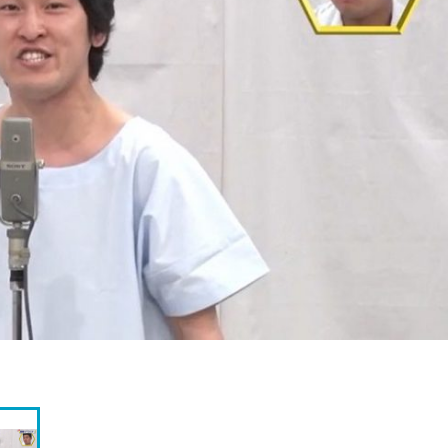
『アイ＝ラブ！げーみん
E齋藤樹愛羅＆佐々木舞
ビュー