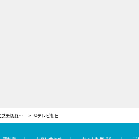
宮下草薙・宮下、本番中スタッフにブチ切れ！とっておきの漫談を披露するが…
©テレビ朝日
レ朝動画
お問い合わせ
サイト利用規約
プ