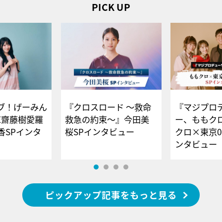
PICK UP
ブ！げーみん
『クロスロード ～救命
『マジプロ
E齋藤樹愛羅
救急の約束～』今田美
ー、ももク
香SPインタ
桜SPインタビュー
クロ×東京0
ンタビュー
ピックアップ記事をもっと見る