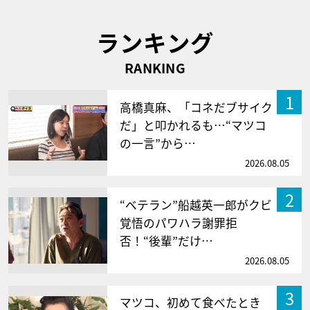
ランキング
RANKING
1
高橋真麻、「コネだブサイク
だ」と叩かれるも…“マツコ
の一言”から…
2026.08.05
2
“ベテラン”船越英一郎がクビ
覚悟のパワハラ謝罪拒
否！“後輩”だけ…
2026.08.05
3
マツコ、初めて食べたとき