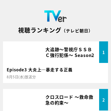
視聴ランキング
（テレビ朝日）
大追跡～警視庁ＳＳＢ
1
Ｃ強行犯係～ Season2
Episode3 大炎上…暴走する正義
8月5日(水)放送分
クロスロード ～救命救
2
急の約束～