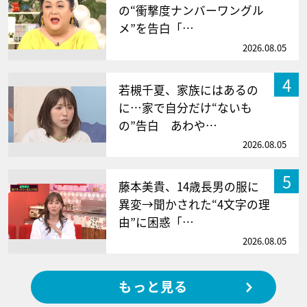
の“衝撃度ナンバーワングル
メ”を告白「…
2026.08.05
4
若槻千夏、家族にはあるの
に…家で自分だけ“ないも
の”告白 あわや…
2026.08.05
5
藤本美貴、14歳長男の服に
異変→聞かされた“4文字の理
由”に困惑「…
2026.08.05
もっと見る