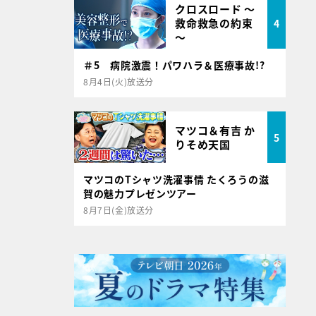
クロスロード ～
救命救急の約束
4
～
＃5 病院激震！パワハラ＆医療事故!?
8月4日(火)放送分
マツコ＆有吉 か
5
りそめ天国
マツコのTシャツ洗濯事情 たくろうの滋
賀の魅力プレゼンツアー
8月7日(金)放送分