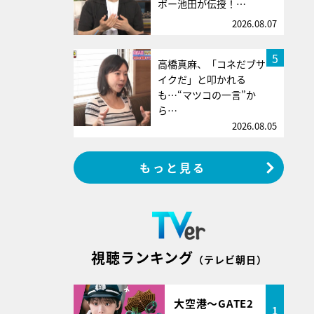
ボー池田が伝授！…
2026.08.07
5
高橋真麻、「コネだブサ
イクだ」と叩かれる
も…“マツコの一言”か
ら…
2026.08.05
もっと見る
視聴ランキング
（テレビ朝日）
大空港～GATE2
1