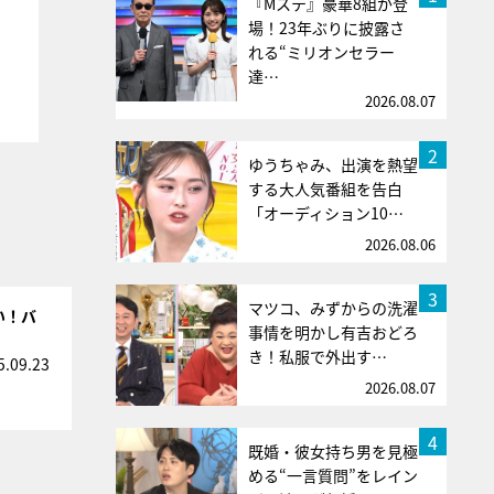
『Mステ』豪華8組が登
場！23年ぶりに披露さ
れる“ミリオンセラー
達…
2026.08.07
2
ゆうちゃみ、出演を熱望
する大人気番組を告白
「オーディション10…
2026.08.06
3
マツコ、みずからの洗濯
い！バ
事情を明かし有吉おどろ
き！私服で外出す…
5.09.23
2026.08.07
4
既婚・彼女持ち男を見極
める“一言質問”をレイン