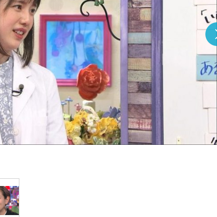
『アイ＝ラブ！げーみん
E齋藤樹愛羅＆佐々木舞
ビュー