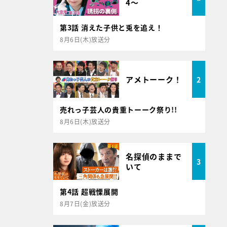
4～
第3話 消えた子供と兎を追え！
8月6日(木)放送分
アメトーーク！
2
売れっ子芸人の貴重トーーク祭り!!
8月6日(木)放送分
名探偵のままで
3
いて
第4話 超戦慄展開
8月7日(金)放送分