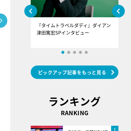
ぐ』＝LOV
『タイムトラベルダディ』ダイアン
『
香SPインタ
津田篤宏SPインタビュー
～
ピックアップ記事をもっと見る
ランキング
RANKING
1