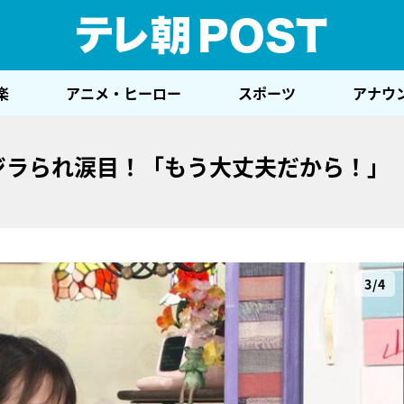
テレ
楽
アニメ・ヒーロー
スポーツ
アナウ
をイジラられ涙目！「もう大丈夫だから！」
3/4