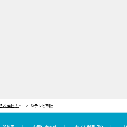
SHELLY、本番中に“離婚”をイジラられ涙目！「もう大丈夫だから！」
©テレビ朝日
レ朝動画
お問い合わせ
サイト利用規約
プ