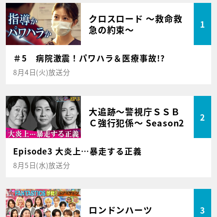
クロスロード ～救命救
1
急の約束～
＃5 病院激震！パワハラ＆医療事故!?
8月4日(火)放送分
大追跡～警視庁ＳＳＢ
2
Ｃ強行犯係～ Season2
Episode3 大炎上…暴走する正義
8月5日(水)放送分
ロンドンハーツ
3