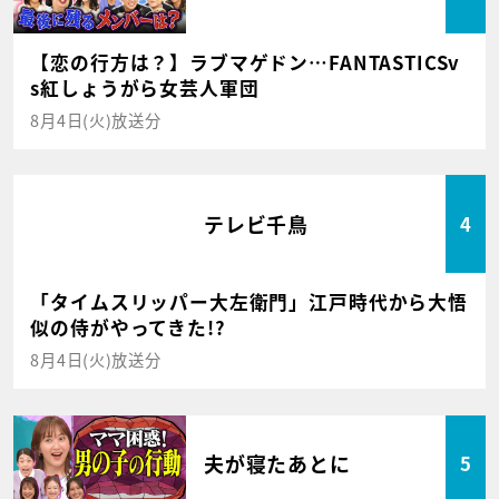
【恋の行方は？】ラブマゲドン…FANTASTICSv
s紅しょうがら女芸人軍団
8月4日(火)放送分
テレビ千鳥
4
「タイムスリッパー大左衛門」江戸時代から大悟
似の侍がやってきた!?
8月4日(火)放送分
夫が寝たあとに
5