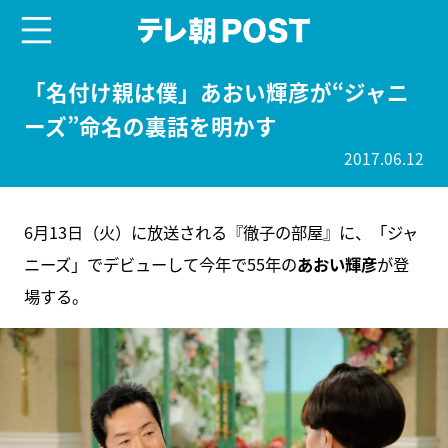
menu
テレ朝POST
「名付け親は僕」あおい輝彦が“ジャニ
ーズ”命名の裏話を明かす
2017.06.12
6月13日（火）に放送される『徹子の部屋』に、「ジャ
ニーズ」でデビューして今年で55年の
あおい輝彦
が登
場する。