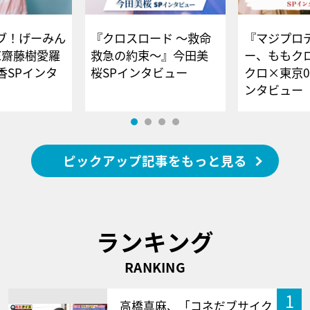
ブ！げーみん
『クロスロード ～救命
『マジプロ
E齋藤樹愛羅
救急の約束～』今田美
ー、ももク
香SPインタ
桜SPインタビュー
クロ×東京0
ンタビュー
ピックアップ記事をもっと見る
ランキング
RANKING
1
高橋真麻、「コネだブサイク