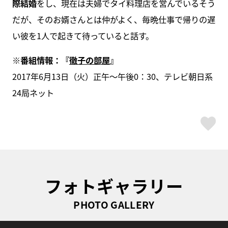
際結婚
をし、現在は夫婦でタイ料理店を営んでいるそう
だが、そのお婿さんとは仲がよく、毎晩仕事で帰りの遅
い彼を1人で起きて待っていると話す。
※番組情報：『
徹子の部屋
』
2017年6月13日（火）正午～午後0：30、テレビ朝日系
24局ネット
ス
フォトギャラリー
PHOTO GALLERY