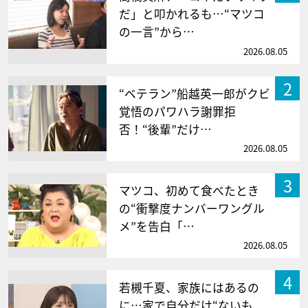
だ」と叩かれるも…“マツコ
の一言”から…
2026.08.05
2
“ベテラン”船越英一郎がクビ
覚悟のパワハラ謝罪拒
否！“後輩”だけ…
2026.08.05
3
マツコ、初めて食べたとき
の“衝撃度ナンバーワングル
メ”を告白「…
2026.08.05
4
若槻千夏、家族にはあるの
に…家で自分だけ“ないも