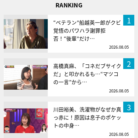
RANKING
1
“ベテラン”船越英一郎がクビ
覚悟のパワハラ謝罪拒
否！“後輩”だけ…
2026.08.05
2
高橋真麻、「コネだブサイク
だ」と叩かれるも…“マツコ
の一言”から…
2026.08.05
3
川田裕美、洗濯物がなぜか真
っ赤に！原因は息子のポケッ
トの中身…
2026.08.05