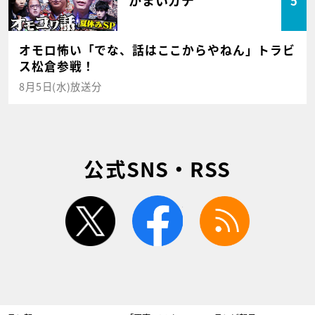
かまいガチ
5
オモロ怖い「でな、話はここからやねん」トラビ
ス松倉参戦！
8月5日(水)放送分
公式SNS・RSS
twitter
facebook
rss