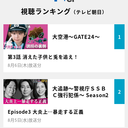
視聴ランキング
（テレビ朝日）
大空港～GATE24～
1
第3話 消えた子供と兎を追え！
8月6日(木)放送分
大追跡～警視庁ＳＳＢ
2
Ｃ強行犯係～ Season2
Episode3 大炎上…暴走する正義
8月5日(水)放送分