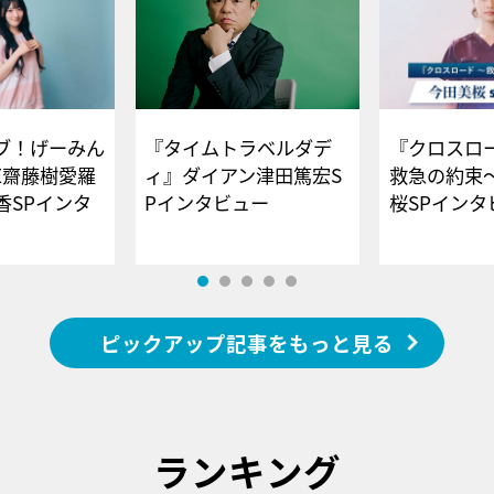
ブ！げーみん
『タイムトラベルダデ
『クロスロー
E齋藤樹愛羅
ィ』ダイアン津田篤宏S
救急の約束
香SPインタ
Pインタビュー
桜SPイ
ピックアップ記事をもっと見る
ランキング