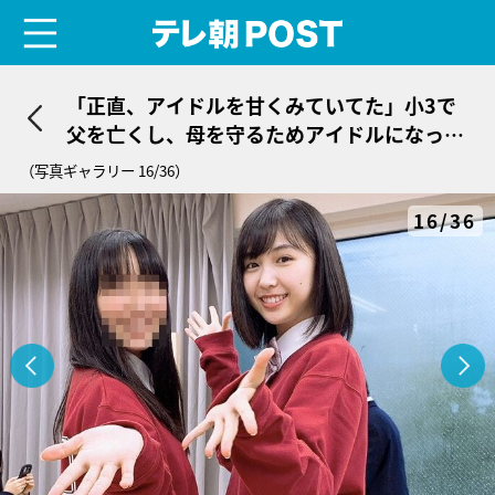
menu
テレ朝POST
「正直、アイドルを甘くみていてた」小3で
父を亡くし、母を守るためアイドルになった
16歳少女＜中村守里＞
（写真ギャラリー 16/36）
16/36