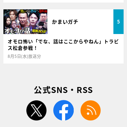
かまいガチ
5
オモロ怖い「でな、話はここからやねん」トラビ
ス松倉参戦！
8月5日(水)放送分
公式SNS・RSS
twitter
facebook
rss