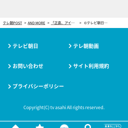
テレ朝POST
AND MORE
「正直、アイドルを甘くみていてた」小3で父を亡くし、母を守るためアイドルになった16歳少女＜中村守里＞
©テレビ朝日 友達とお泊りしたときの一枚
テレビ朝日
テレ朝動画
お問い合わせ
サイト利用規約
プライバシーポリシー
Copyright(C) tv asahi All rights reserved.