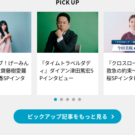
PICK UP
ブ！げーみん
『タイムトラベルダデ
『クロスロー
E齋藤樹愛羅
ィ』ダイアン津田篤宏S
救急の約束
香SPインタ
Pインタビュー
桜SPイ
ピックアップ記事をもっと見る