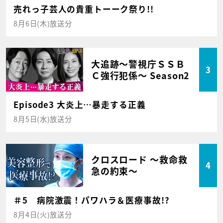
売れっ子芸人の貴重トーーク祭り!!
8月6日(木)放送分
大追跡～警視庁ＳＳＢ
3
Ｃ強行犯係～ Season2
Episode3 大炎上…暴走する正義
8月5日(水)放送分
クロスロード ～救命救
4
急の約束～
＃5 病院激震！パワハラ＆医療事故!?
8月4日(火)放送分