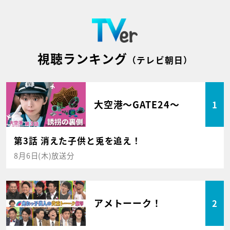
視聴ランキング
（テレビ朝日）
大空港～GATE24～
1
第3話 消えた子供と兎を追え！
8月6日(木)放送分
アメトーーク！
2