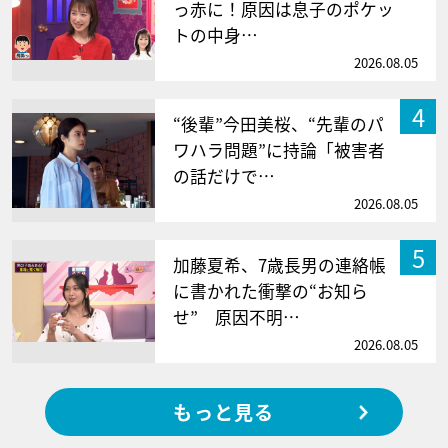
っ赤に！原因は息子のポケッ
トの中身…
2026.08.05
4
“後輩”今田美桜、“先輩のパ
ワハラ問題”に持論「被害者
の話だけで…
2026.08.05
5
加藤夏希、7歳長男の連絡帳
に書かれた衝撃の“お知ら
せ” 原因不明…
2026.08.05
もっと見る