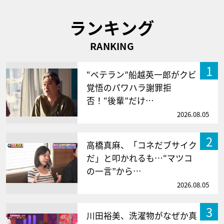
ランキング
RANKING
1
“ベテラン”船越英一郎がクビ
覚悟のパワハラ謝罪拒
否！“後輩”だけ…
2026.08.05
2
高橋真麻、「コネだブサイク
だ」と叩かれるも…“マツコ
の一言”から…
2026.08.05
3
川田裕美、洗濯物がなぜか真