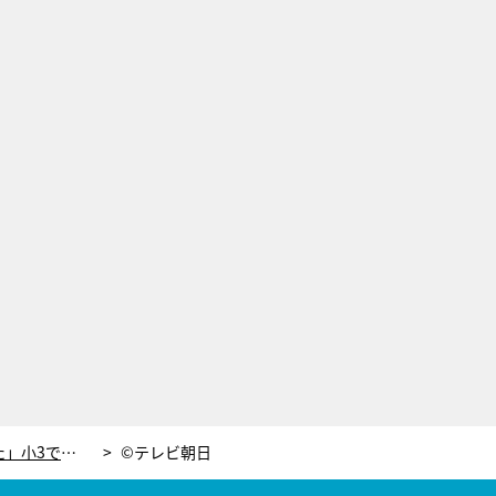
「正直、アイドルを甘くみていてた」小3で父を亡くし、母を守るためアイドルになった16歳少女＜中村守里＞
©テレビ朝日