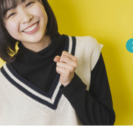
『アイ＝ラブ！げーみん
E齋藤樹愛羅＆佐々木舞
ビュー