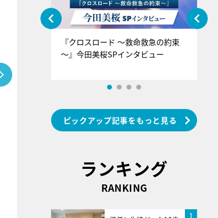
ぐ』＝LOV
『クロスロード ～救命救急の約束
『
香SPインタ
～』今田美桜SPインタビュー
ロ
ン
ピックアップ記事をもっと見る
ランキング
RANKING
1