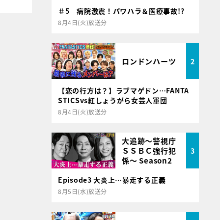
＃5 病院激震！パワハラ＆医療事故!?
8月4日(火)放送分
ロンドンハーツ
2
【恋の行方は？】ラブマゲドン…FANTA
STICSvs紅しょうがら女芸人軍団
8月4日(火)放送分
大追跡～警視庁
ＳＳＢＣ強行犯
3
係～ Season2
Episode3 大炎上…暴走する正義
8月5日(水)放送分