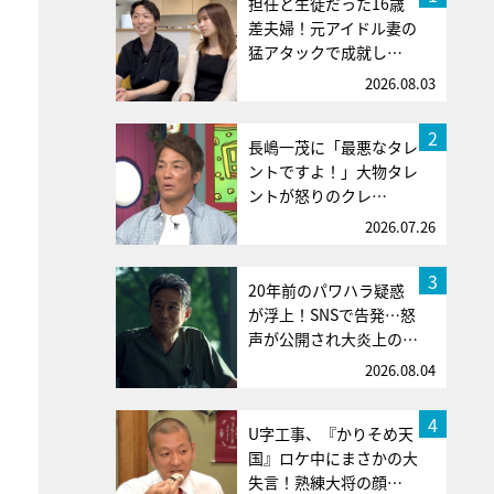
担任と生徒だった16歳
差夫婦！元アイドル妻の
猛アタックで成就し…
2026.08.03
2
長嶋一茂に「最悪なタレ
ントですよ！」大物タレ
ントが怒りのクレ…
2026.07.26
3
20年前のパワハラ疑惑
が浮上！SNSで告発…怒
声が公開され大炎上の…
2026.08.04
4
U字工事、『かりそめ天
国』ロケ中にまさかの大
失言！熟練大将の顔…