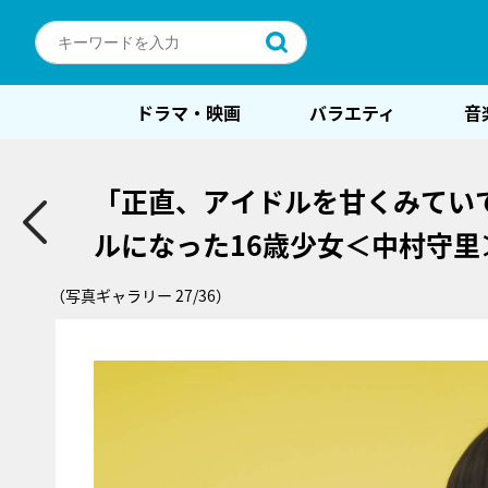
ドラマ・映画
バラエティ
音
「正直、アイドルを甘くみてい
ルになった16歳少女＜中村守里
（写真ギャラリー 27/36）