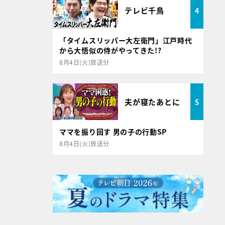
テレビ千鳥
4
「タイムスリッパー大左衛門」江戸時代
から大悟似の侍がやってきた!?
8月4日(火)放送分
夫が寝たあとに
5
ママを振り回す 男の子の行動SP
8月4日(火)放送分