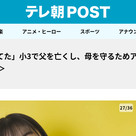
テレ
楽
アニメ・ヒーロー
スポーツ
アナウ
てた」小3で父を亡くし、母を守るため
＞
27/36