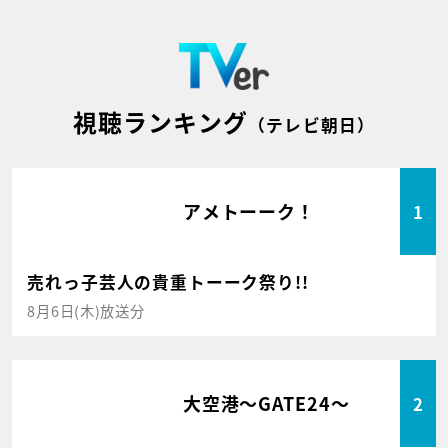
視聴ランキング
（テレビ朝日）
アメトーーク！
1
売れっ子芸人の貴重トーーク祭り!!
8月6日(木)放送分
大空港～GATE24～
2