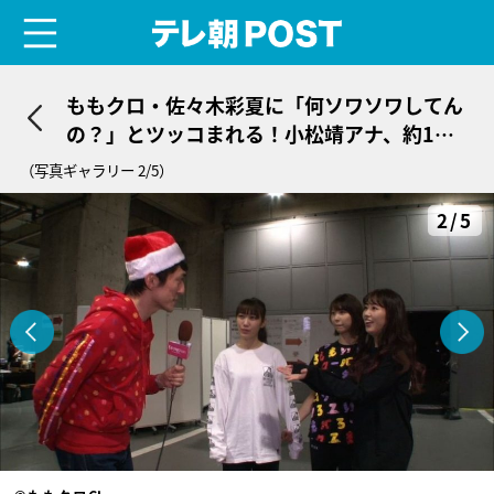
menu
テレ朝POST
ももクロ・佐々木彩夏に「何ソワソワしてん
の？」とツッコまれる！小松靖アナ、約1年
ぶりのリポートで…
（写真ギャラリー 2/5）
2/5