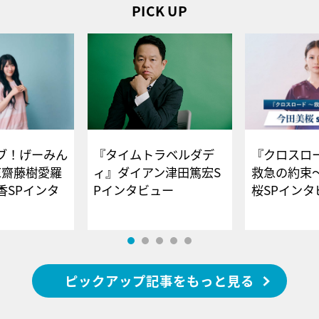
PICK UP
ブ！げーみん
『タイムトラベルダデ
『クロスロー
E齋藤樹愛羅
ィ』ダイアン津田篤宏S
救急の約束
香SPインタ
Pインタビュー
桜SPイ
ピックアップ記事をもっと見る