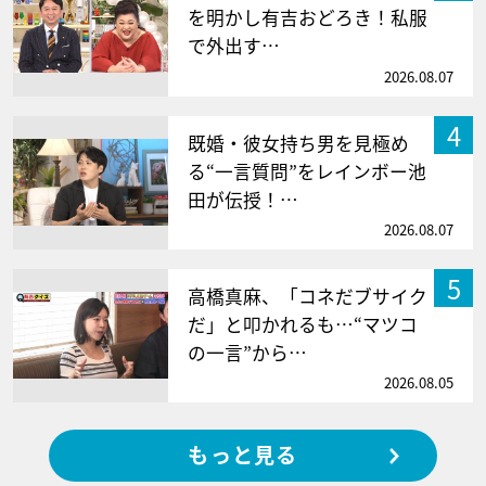
を明かし有吉おどろき！私服
で外出す…
2026.08.07
4
既婚・彼女持ち男を見極め
る“一言質問”をレインボー池
田が伝授！…
2026.08.07
5
高橋真麻、「コネだブサイク
だ」と叩かれるも…“マツコ
の一言”から…
2026.08.05
もっと見る