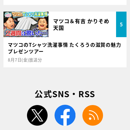
マツコ＆有吉 かりそめ
5
天国
マツコのTシャツ洗濯事情 たくろうの滋賀の魅力
プレゼンツアー
8月7日(金)放送分
公式SNS・RSS
twitter
facebook
rss