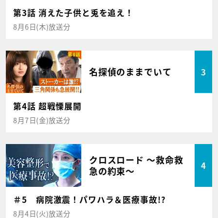
第3話 消えた子供と兎を追え！
8月6日(木)放送分
名探偵のままでいて
3
第4話 超戦慄展開
8月7日(金)放送分
クロスロード ～救命救
4
急の約束～
＃5 病院激震！パワハラ＆医療事故!?
8月4日(火)放送分