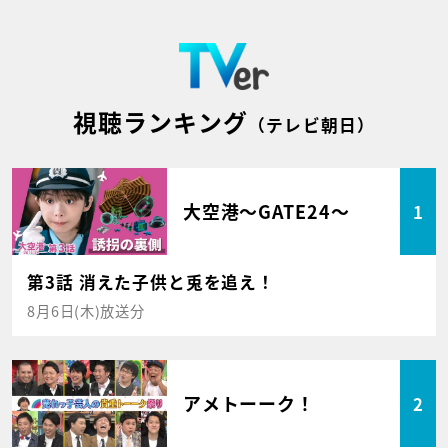
視聴ランキング
（テレビ朝日）
大空港～GATE24～
1
第3話 消えた子供と兎を追え！
8月6日(木)放送分
アメトーーク！
2