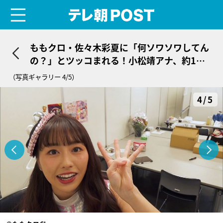
menu
テレ朝POST
ももクロ・佐々木彩夏に「何ソワソワしてん
の？」とツッコまれる！小松靖アナ、約1年
ぶりのリポートで…
（写真ギャラリー 4/5）
4/5