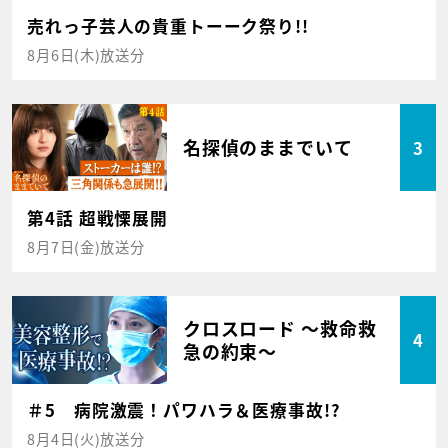
売れっ子芸人の貴重トーーク祭り!!
8月6日(木)放送分
名探偵のままでいて
3
第4話 超戦慄展開
8月7日(金)放送分
クロスロード ～救命救
4
急の約束～
＃5 病院激震！パワハラ＆医療事故!?
8月4日(火)放送分