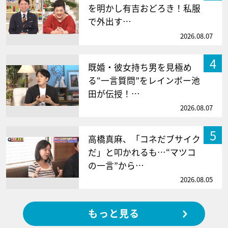
を明かし有吉おどろき！私服
で外出す…
2026.08.07
4
既婚・彼女持ち男を見極め
る“一言質問”をレインボー池
田が伝授！…
2026.08.07
5
高橋真麻、「コネだブサイク
だ」と叩かれるも…“マツコ
の一言”から…
2026.08.05
もっと見る