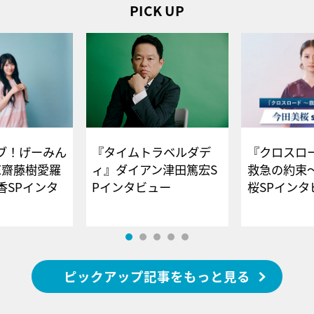
PICK UP
ブ！げーみん
『タイムトラベルダデ
『クロスロー
E齋藤樹愛羅
ィ』ダイアン津田篤宏S
救急の約束
香SPインタ
Pインタビュー
桜SPイ
ピックアップ記事をもっと見る