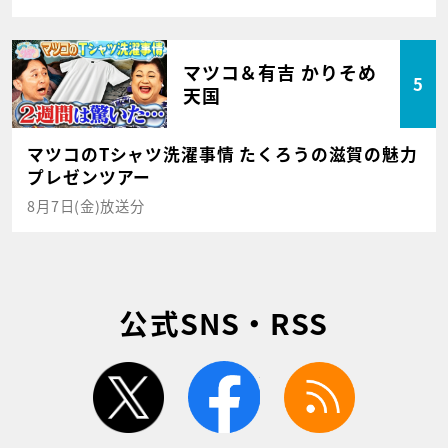
マツコ＆有吉 かりそめ
5
天国
マツコのTシャツ洗濯事情 たくろうの滋賀の魅力
プレゼンツアー
8月7日(金)放送分
公式SNS・RSS
twitter
facebook
rss