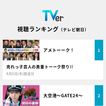
視聴ランキング
（テレビ朝日）
アメトーーク！
1
売れっ子芸人の貴重トーーク祭り!!
8月6日(木)放送分
大空港～GATE24～
2