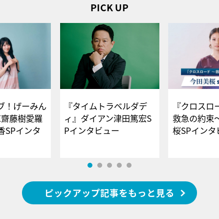
PICK UP
ブ！げーみん
『タイムトラベルダデ
『クロスロー
E齋藤樹愛羅
ィ』ダイアン津田篤宏S
救急の約束
香SPインタ
Pインタビュー
桜SPイ
ピックアップ記事をもっと見る