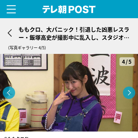
menu
テレ朝POST
ももクロ、大パニック！引退した凶悪レスラ
ー・飯塚高史が撮影中に乱入し、スタジオ騒
然
（写真ギャラリー 4/5）
4/5