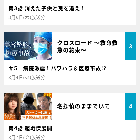
第3話 消えた子供と兎を追え！
8月6日(木)放送分
クロスロード ～救命救
3
急の約束～
＃5 病院激震！パワハラ＆医療事故!?
8月4日(火)放送分
名探偵のままでいて
4
第4話 超戦慄展開
8月7日(金)放送分