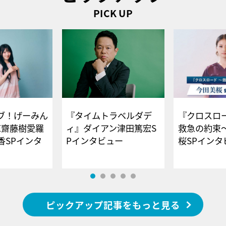
PICK UP
ブ！げーみん
『タイムトラベルダデ
『クロスロー
E齋藤樹愛羅
ィ』ダイアン津田篤宏S
救急の約束
香SPインタ
Pインタビュー
桜SPイ
ピックアップ記事をもっと見る