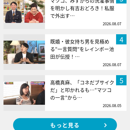
マツコ、みずからの洗濯事情
を明かし有吉おどろき！私服
で外出す…
2026.08.07
4
既婚・彼女持ち男を見極め
る“一言質問”をレインボー池
田が伝授！…
2026.08.07
5
高橋真麻、「コネだブサイク
だ」と叩かれるも…“マツコ
の一言”から…
2026.08.05
もっと見る