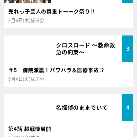
売れっ子芸人の貴重トーーク祭り!!
8月6日(木)放送分
クロスロード ～救命救
3
急の約束～
＃5 病院激震！パワハラ＆医療事故!?
8月4日(火)放送分
名探偵のままでいて
4
第4話 超戦慄展開