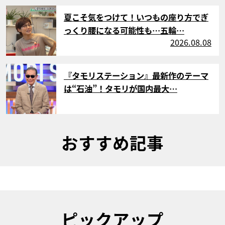
サムネイル
夏こそ気をつけて！いつもの座り方でぎ
っくり腰になる可能性も…五輪…
2026.08.08
サムネイル
『タモリステーション』最新作のテーマ
は“石油”！タモリが国内最大…
おすすめ記事
ピックアップ