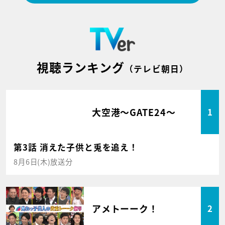
視聴ランキング
（テレビ朝日）
大空港～GATE24～
1
第3話 消えた子供と兎を追え！
8月6日(木)放送分
アメトーーク！
2